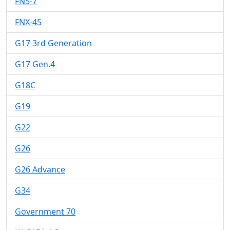
FN5-7
FNX-45
G17 3rd Generation
G17 Gen.4
G18C
G19
G22
G26
G26 Advance
G34
Government 70