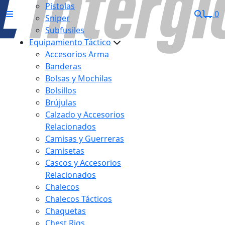
Pistolas
0
Sniper
Subfusiles
Equipamiento Táctico
Accesorios Arma
Banderas
Bolsas y Mochilas
Bolsillos
Brújulas
Calzado y Accesorios
Relacionados
Camisas y Guerreras
Camisetas
Cascos y Accesorios
Relacionados
Chalecos
Chalecos Tácticos
Chaquetas
Chest Rigs