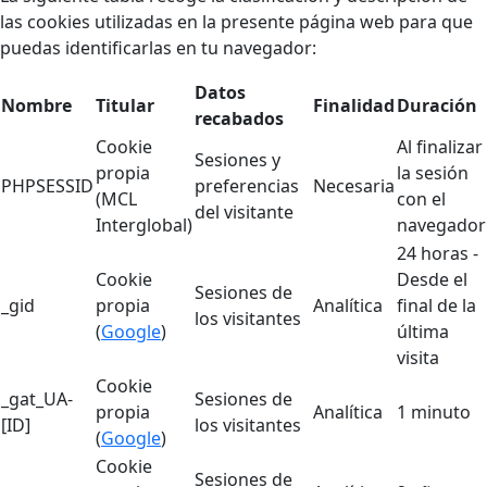
las cookies utilizadas en la presente página web para que
puedas identificarlas en tu navegador:
Datos
Nombre
Titular
Finalidad
Duración
recabados
Cookie
Al finalizar
Sesiones y
propia
la sesión
PHPSESSID
preferencias
Necesaria
(MCL
con el
del visitante
Interglobal)
navegador
24 horas -
Cookie
Desde el
Sesiones de
_gid
propia
Analítica
final de la
los visitantes
(
Google
)
última
visita
Cookie
_gat_UA-
Sesiones de
propia
Analítica
1 minuto
[ID]
los visitantes
(
Google
)
Cookie
Sesiones de