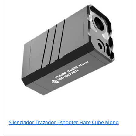
Silenciador Trazador Eshooter Flare Cube Mono