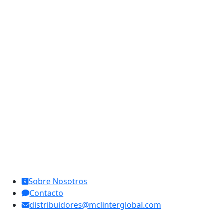
MCL Interglobal
Sobre Nosotros
Contacto
distribuidores@mclinterglobal.com