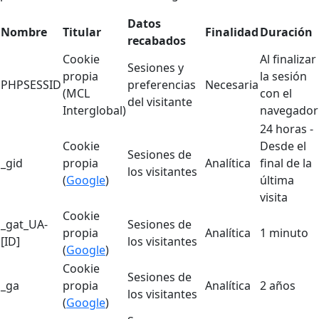
Datos
Nombre
Titular
Finalidad
Duración
recabados
Cookie
Al finalizar
Sesiones y
propia
la sesión
PHPSESSID
preferencias
Necesaria
(MCL
con el
del visitante
Interglobal)
navegador
24 horas -
Cookie
Desde el
Sesiones de
_gid
propia
Analítica
final de la
los visitantes
(
Google
)
última
visita
Cookie
_gat_UA-
Sesiones de
propia
Analítica
1 minuto
[ID]
los visitantes
(
Google
)
Cookie
Sesiones de
_ga
propia
Analítica
2 años
los visitantes
(
Google
)