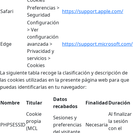
Preferencias >
Safari
https://support.apple.com/
Seguridad
Configuración
> Ver
configuración
Edge
avanzada >
https://support.microsoft.com/
Privacidad y
servicios >
Cookies
La siguiente tabla recoge la clasificación y descripción de
las cookies utilizadas en la presente página web para que
puedas identificarlas en tu navegador:
Datos
Nombre
Titular
Finalidad
Duración
recabados
Cookie
Al finalizar
Sesiones y
propia
la sesión
PHPSESSID
preferencias
Necesaria
(MCL
con el
del visitante