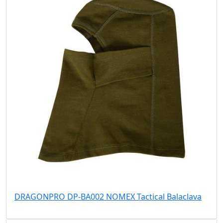
DRAGONPRO DP-BA002 NOMEX Tactical Balaclava