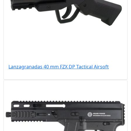
Lanzagranadas 40 mm FZX DP Tactical Airsoft