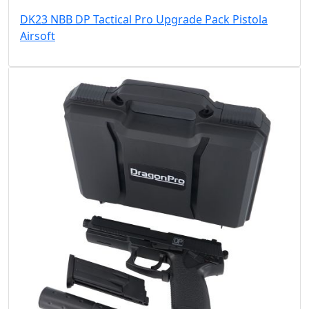
DK23 NBB DP Tactical Pro Upgrade Pack Pistola
Airsoft