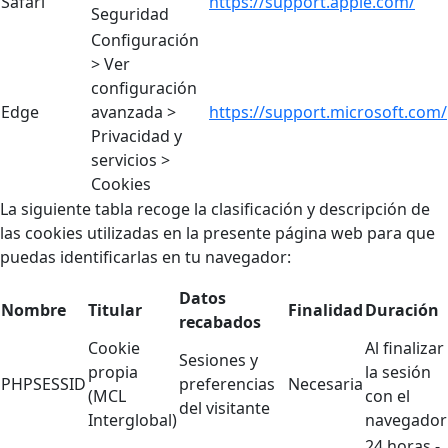
Safari
https://support.apple.com/
Seguridad
Configuración
> Ver
configuración
Edge
avanzada >
https://support.microsoft.com/
Privacidad y
servicios >
Cookies
La siguiente tabla recoge la clasificación y descripción de
las cookies utilizadas en la presente página web para que
puedas identificarlas en tu navegador:
Datos
Nombre
Titular
Finalidad
Duración
recabados
Cookie
Al finalizar
Sesiones y
propia
la sesión
PHPSESSID
preferencias
Necesaria
(MCL
con el
del visitante
Interglobal)
navegador
24 horas -