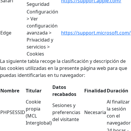
Safari
https://support.apple.com/
Seguridad
Configuración
> Ver
configuración
Edge
avanzada >
https://support.microsoft.com/
Privacidad y
servicios >
Cookies
La siguiente tabla recoge la clasificación y descripción de
las cookies utilizadas en la presente página web para que
puedas identificarlas en tu navegador:
Datos
Nombre
Titular
Finalidad
Duración
recabados
Cookie
Al finalizar
Sesiones y
propia
la sesión
PHPSESSID
preferencias
Necesaria
(MCL
con el
del visitante
Interglobal)
navegador
24 horas -