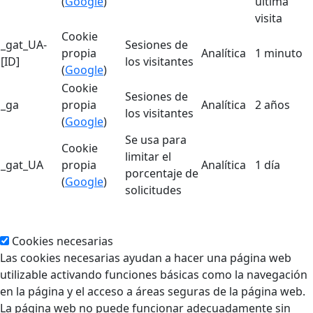
(
Google
)
última
visita
Cookie
_gat_UA-
Sesiones de
propia
Analítica
1 minuto
[ID]
los visitantes
(
Google
)
Cookie
Sesiones de
_ga
propia
Analítica
2 años
los visitantes
(
Google
)
Se usa para
Cookie
limitar el
_gat_UA
propia
Analítica
1 día
porcentaje de
(
Google
)
solicitudes
Cookies necesarias
Las cookies necesarias ayudan a hacer una página web
utilizable activando funciones básicas como la navegación
en la página y el acceso a áreas seguras de la página web.
La página web no puede funcionar adecuadamente sin