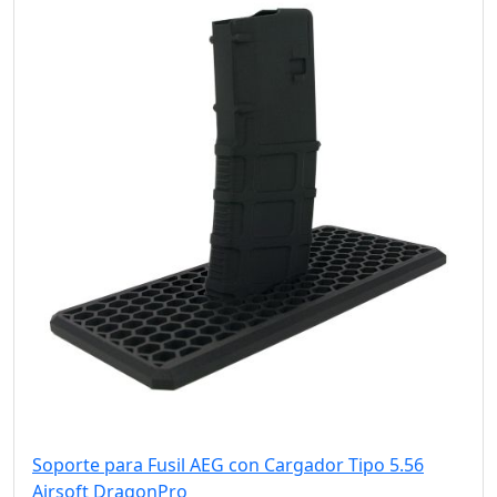
Soporte para Fusil AEG con Cargador Tipo 5.56
Airsoft DragonPro