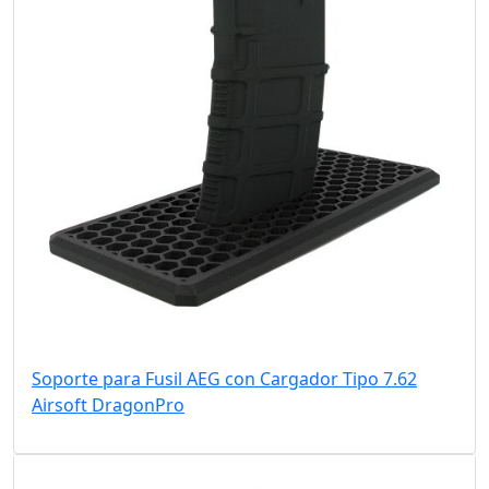
Soporte para Fusil AEG con Cargador Tipo 7.62
Airsoft DragonPro