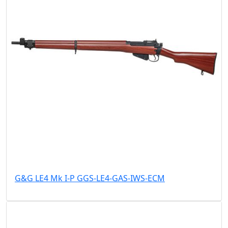
G&G LE4 Mk I-P GGS-LE4-GAS-IWS-ECM