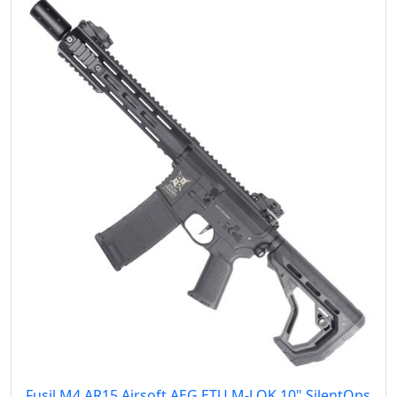
Fusil M4 AR15 Airsoft AEG ETU M-LOK 10" SilentOps