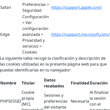
Preferencias >
Safari
https://support.apple.com/
Seguridad
Configuración
> Ver
configuración
Edge
avanzada >
https://support.microsoft.com/
Privacidad y
servicios >
Cookies
La siguiente tabla recoge la clasificación y descripción de
las cookies utilizadas en la presente página web para que
puedas identificarlas en tu navegador:
Datos
Nombre
Titular
Finalidad
Duración
recabados
Cookie
Al finalizar
Sesiones y
propia
la sesión
PHPSESSID
preferencias
Necesaria
(MCL
con el
del visitante
Interglobal)
navegador