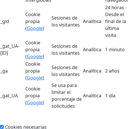
24 horas -
Cookie
Desde el
Sesiones de
_gid
propia
Analítica
final de la
los visitantes
(
Google
)
última
visita
Cookie
_gat_UA-
Sesiones de
propia
Analítica
1 minuto
[ID]
los visitantes
(
Google
)
Cookie
Sesiones de
_ga
propia
Analítica
2 años
los visitantes
(
Google
)
Se usa para
Cookie
limitar el
_gat_UA
propia
Analítica
1 día
porcentaje de
(
Google
)
solicitudes
Cookies necesarias