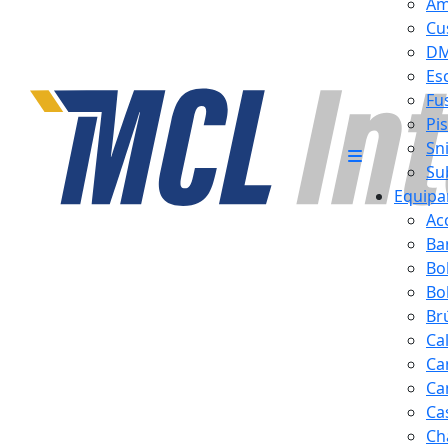
Am
Cu
D
Es
Fus
Pi
Sn
Su
Equipa
Ac
Ba
Bo
Bol
Br
Ca
Ca
Ca
Ca
Ch