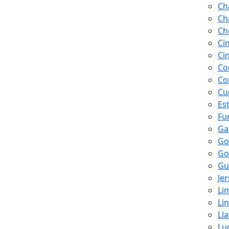
Ch
Ch
Ch
Ci
Ci
Co
Co
Cu
Es
Fu
Ga
Go
Go
Gu
Je
Li
Li
Ll
Lu