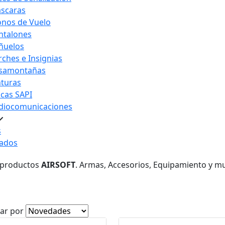
scaras
nos de Vuelo
ntalones
ñuelos
rches e Insignias
samontañas
nturas
acas SAPI
diocomunicaciones
s
ados
 productos
AIRSOFT
. Armas, Accesorios, Equipamiento y m
ar por