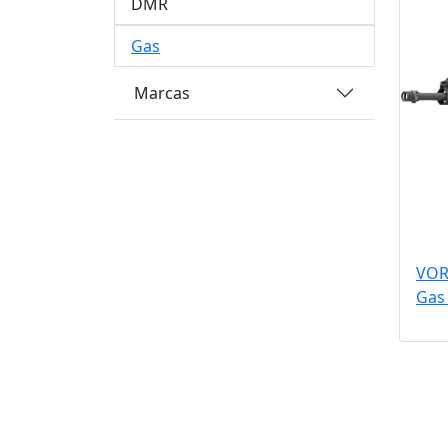
DMR
Gas
Marcas
VOR
Gas