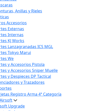
scaras
nturas, Anillas y Rieles
ticas
ros Accesorios
rtes Externas
rtes Internas
rtes KJ Works
rtes Lanzagranadas ICS MGL
rtes Tokyo Marui
rtes We
rtes y Accesorios Pistola
rtes y Accesorios Sniper Muelle
rtes y Despieces DP Tactical
lenciadores y Trazadores
portes
rjetas Registro Arma 4ª Categoría
Airsoft
rsoft Upgrade