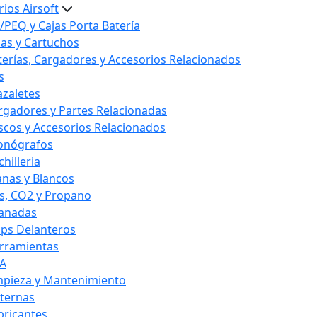
ios Airsoft
/PEQ y Cajas Porta Batería
las y Cartuchos
terías, Cargadores y Accesorios Relacionados
s
azaletes
rgadores y Partes Relacionadas
scos y Accesorios Relacionados
onógrafos
hilleria
anas y Blancos
s, CO2 y Propano
anadas
ips Delanteros
rramientas
A
mpieza y Mantenimiento
nternas
bricantes