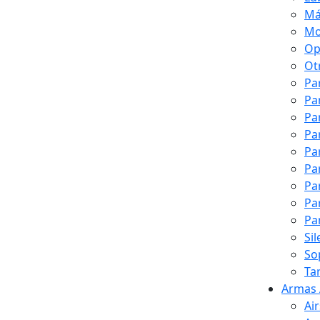
Má
Mo
Op
Ot
Pa
Pa
Pa
Pa
Pa
Pa
Pa
Pa
Pa
Si
So
Ta
Armas 
Ai