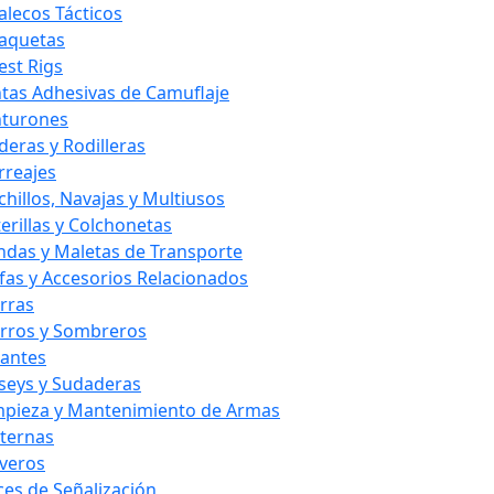
alecos Tácticos
aquetas
est Rigs
ntas Adhesivas de Camuflaje
nturones
deras y Rodilleras
rreajes
chillos, Navajas y Multiusos
terillas y Colchonetas
ndas y Maletas de Transporte
fas y Accesorios Relacionados
rras
rros y Sombreros
antes
rseys y Sudaderas
mpieza y Mantenimiento de Armas
nternas
averos
ces de Señalización