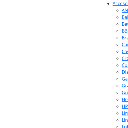
Accesor
AN
Ba
Ba
BB
Br
Ca
Ca
Cr
Cuc
Di
Ga
Gr
Gr
He
HP
Li
Li
Lu