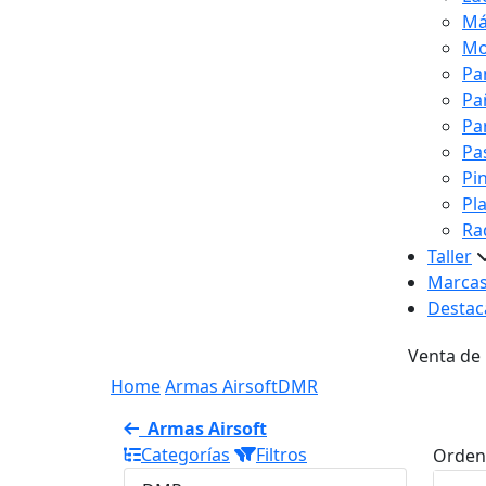
Má
Mo
Pa
Pa
Pa
Pa
Pi
Pl
Ra
Taller
Marca
Destac
Venta de
Home
Armas Airsoft
DMR
Armas Airsoft
Categorías
Filtros
Orden