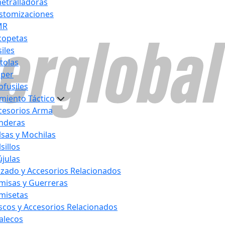
etralladoras
stomizaciones
MR
copetas
iles
stolas
iper
bfusiles
miento Táctico
cesorios Arma
nderas
lsas y Mochilas
sillos
újulas
lzado y Accesorios Relacionados
misas y Guerreras
misetas
scos y Accesorios Relacionados
alecos