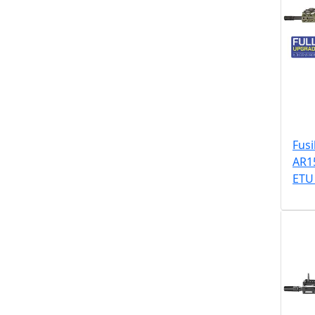
Fusi
AR1
ETU 