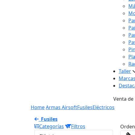
Má
Mo
Pa
Pa
Pa
Pa
Pi
Pl
Ra
Taller
Marca
Destac
Venta de
Home
Armas Airsoft
Fusiles
Eléctricos
Fusiles
Categorías
Filtros
Orden