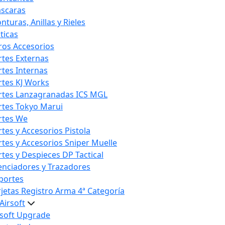
scaras
nturas, Anillas y Rieles
ticas
ros Accesorios
rtes Externas
rtes Internas
rtes KJ Works
rtes Lanzagranadas ICS MGL
rtes Tokyo Marui
rtes We
rtes y Accesorios Pistola
rtes y Accesorios Sniper Muelle
rtes y Despieces DP Tactical
lenciadores y Trazadores
portes
rjetas Registro Arma 4ª Categoría
Airsoft
rsoft Upgrade