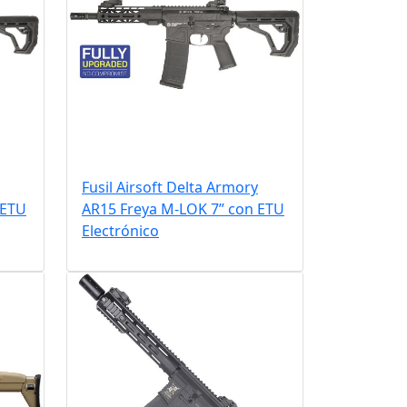
Fusil Airsoft Delta Armory
 ETU
AR15 Freya M-LOK 7” con ETU
Electrónico