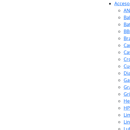
Accesor
AN
Ba
Ba
BB
Br
Ca
Ca
Cr
Cuc
Di
Ga
Gr
Gr
He
HP
Li
Li
Lu