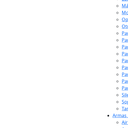
Má
Mo
Op
Ot
Pa
Pa
Pa
Pa
Pa
Pa
Pa
Pa
Pa
Si
So
Ta
Armas 
Ai