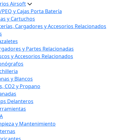
ios Airsoft
/PEQ y Cajas Porta Batería
las y Cartuchos
terías, Cargadores y Accesorios Relacionados
s
azaletes
rgadores y Partes Relacionadas
scos y Accesorios Relacionados
onógrafos
hilleria
anas y Blancos
s, CO2 y Propano
anadas
ips Delanteros
rramientas
A
mpieza y Mantenimiento
nternas
bricantes