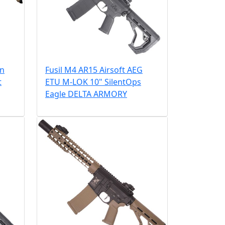
en
Fusil M4 AR15 Airsoft AEG
t
ETU M-LOK 10" SilentOps
Eagle DELTA ARMORY