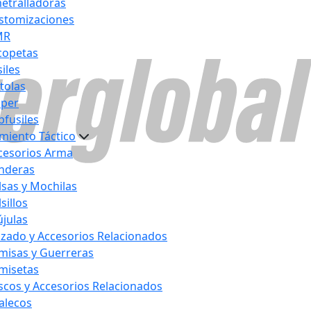
etralladoras
stomizaciones
MR
copetas
iles
stolas
iper
bfusiles
miento Táctico
cesorios Arma
nderas
lsas y Mochilas
sillos
újulas
lzado y Accesorios Relacionados
misas y Guerreras
misetas
scos y Accesorios Relacionados
alecos