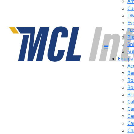
Am
Cu
D
Es
Fus
Pi
Sn
Su
Equipa
Ac
Ba
Bo
Bol
Br
Ca
Ca
Ca
Ca
Ch