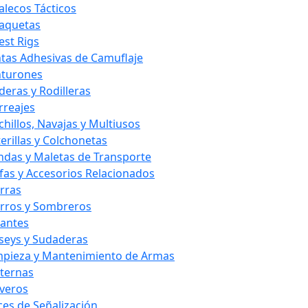
alecos Tácticos
aquetas
est Rigs
ntas Adhesivas de Camuflaje
nturones
deras y Rodilleras
rreajes
chillos, Navajas y Multiusos
terillas y Colchonetas
ndas y Maletas de Transporte
fas y Accesorios Relacionados
rras
rros y Sombreros
antes
rseys y Sudaderas
mpieza y Mantenimiento de Armas
nternas
averos
ces de Señalización