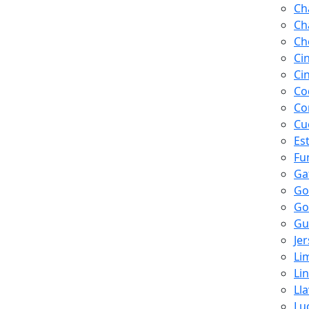
Ch
Ch
Ch
Ci
Ci
Co
Co
Cu
Es
Fu
Ga
Go
Go
Gu
Je
Li
Li
Ll
Lu