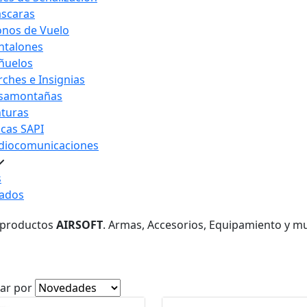
scaras
nos de Vuelo
ntalones
ñuelos
rches e Insignias
samontañas
nturas
acas SAPI
diocomunicaciones
s
ados
 productos
AIRSOFT
. Armas, Accesorios, Equipamiento y m
ar por