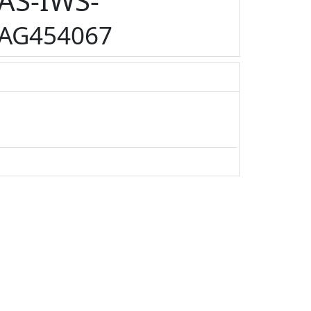
AS-IWS-
AG454067