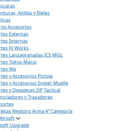
scaras
nturas, Anillas y Rieles
ticas
ros Accesorios
rtes Externas
rtes Internas
rtes KJ Works
rtes Lanzagranadas ICS MGL
rtes Tokyo Marui
rtes We
rtes y Accesorios Pistola
rtes y Accesorios Sniper Muelle
rtes y Despieces DP Tactical
lenciadores y Trazadores
portes
rjetas Registro Arma 4ª Categoría
Airsoft
rsoft Upgrade