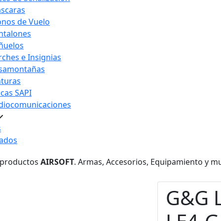
scaras
nos de Vuelo
ntalones
ñuelos
rches e Insignias
samontañas
nturas
acas SAPI
diocomunicaciones
s
ados
 productos
AIRSOFT
. Armas, Accesorios, Equipamiento y m
G&G L