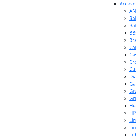
Accesor
AN
Ba
Ba
BB
Br
Ca
Ca
Cr
Cuc
Di
Ga
Gr
Gr
He
HP
Li
Li
Lu