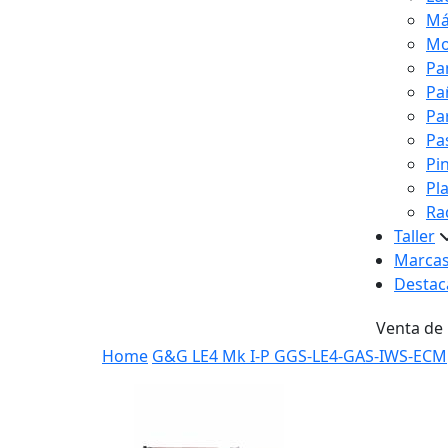
Má
Mo
Pa
Pa
Pa
Pa
Pi
Pl
Ra
Taller
Marca
Destac
Venta de
Home
G&G LE4 Mk I-P GGS-LE4-GAS-IWS-ECM