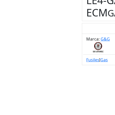
LE4-G
ECM
G
Marca:
G&G
Fusiles
Gas