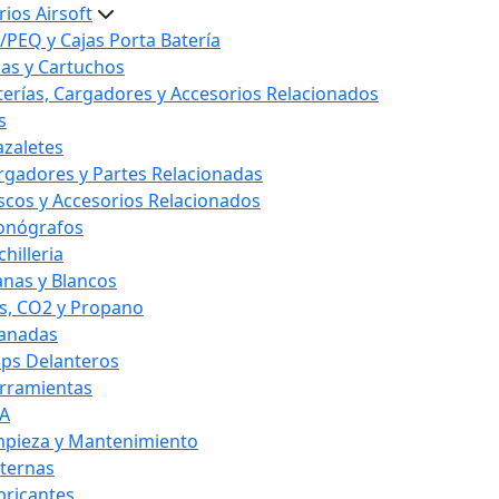
ios Airsoft
/PEQ y Cajas Porta Batería
las y Cartuchos
terías, Cargadores y Accesorios Relacionados
s
azaletes
rgadores y Partes Relacionadas
scos y Accesorios Relacionados
onógrafos
hilleria
anas y Blancos
s, CO2 y Propano
anadas
ips Delanteros
rramientas
A
mpieza y Mantenimiento
nternas
bricantes