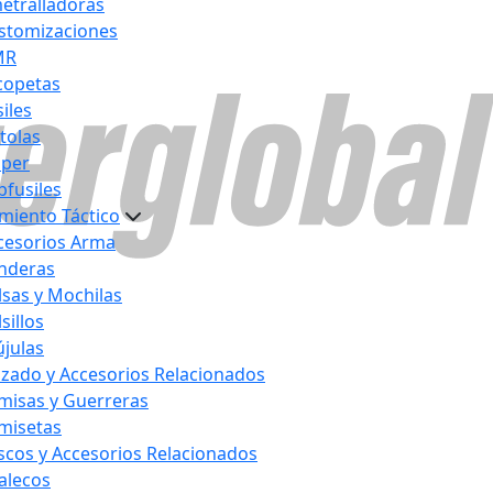
etralladoras
stomizaciones
MR
copetas
iles
stolas
iper
bfusiles
miento Táctico
cesorios Arma
nderas
lsas y Mochilas
sillos
újulas
lzado y Accesorios Relacionados
misas y Guerreras
misetas
scos y Accesorios Relacionados
alecos