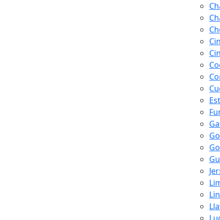
Ch
Ch
Ch
Ci
Ci
Co
Co
Cu
Es
Fu
Ga
Go
Go
Gu
Je
Li
Li
Ll
Lu