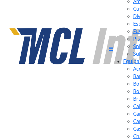
Am
Cu
D
Es
Fus
Pi
Sn
Su
Equipa
Ac
Ba
Bo
Bol
Br
Ca
Ca
Ca
Ca
Ch