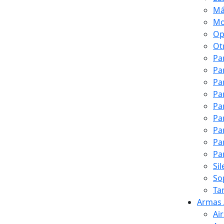
Má
Mo
Op
Ot
Pa
Pa
Pa
Pa
Pa
Pa
Pa
Pa
Pa
Si
So
Ta
Armas 
Ai