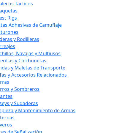
alecos Tácticos
aquetas
est Rigs
ntas Adhesivas de Camuflaje
nturones
deras y Rodilleras
rreajes
chillos, Navajas y Multiusos
terillas y Colchonetas
ndas y Maletas de Transporte
fas y Accesorios Relacionados
rras
rros y Sombreros
antes
rseys y Sudaderas
mpieza y Mantenimiento de Armas
nternas
averos
ces de Señalización