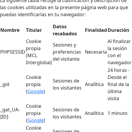
La siguiente tabla recoge la clasificación y descripción de
las cookies utilizadas en la presente página web para que
puedas identificarlas en tu navegador:
Datos
Nombre
Titular
Finalidad
Duración
recabados
Cookie
Al finalizar
Sesiones y
propia
la sesión
PHPSESSID
preferencias
Necesaria
(MCL
con el
del visitante
Interglobal)
navegador
24 horas -
Cookie
Desde el
Sesiones de
_gid
propia
Analítica
final de la
los visitantes
(
Google
)
última
visita
Cookie
_gat_UA-
Sesiones de
propia
Analítica
1 minuto
[ID]
los visitantes
(
Google
)
Cookie
Sesiones de