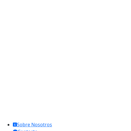
MCL Interglobal
Sobre Nosotros