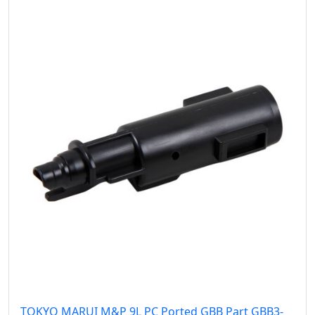
TOKYO MARUI M&P 9L PC Ported GBB Part GBB3-