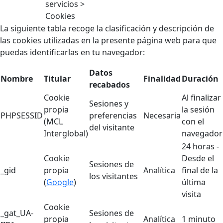
servicios >
Cookies
La siguiente tabla recoge la clasificación y descripción de
las cookies utilizadas en la presente página web para que
puedas identificarlas en tu navegador:
Datos
Nombre
Titular
Finalidad
Duración
recabados
Cookie
Al finalizar
Sesiones y
propia
la sesión
PHPSESSID
preferencias
Necesaria
(MCL
con el
del visitante
Interglobal)
navegador
24 horas -
Cookie
Desde el
Sesiones de
_gid
propia
Analítica
final de la
los visitantes
(
Google
)
última
visita
Cookie
_gat_UA-
Sesiones de
propia
Analítica
1 minuto