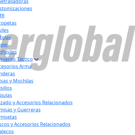
etralladoras
stomizaciones
MR
copetas
iles
stolas
iper
bfusiles
miento Táctico
cesorios Arma
nderas
lsas y Mochilas
sillos
újulas
lzado y Accesorios Relacionados
misas y Guerreras
misetas
scos y Accesorios Relacionados
alecos