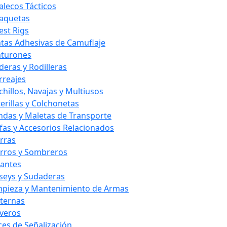
alecos Tácticos
aquetas
est Rigs
ntas Adhesivas de Camuflaje
nturones
deras y Rodilleras
rreajes
chillos, Navajas y Multiusos
terillas y Colchonetas
ndas y Maletas de Transporte
fas y Accesorios Relacionados
rras
rros y Sombreros
antes
rseys y Sudaderas
mpieza y Mantenimiento de Armas
nternas
averos
ces de Señalización