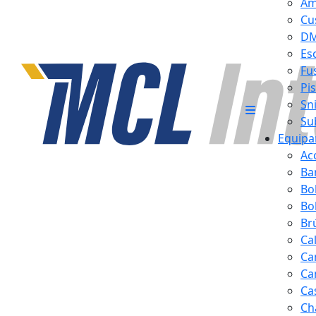
Am
Cu
D
Es
Fus
Pi
Sn
Su
Equipa
Ac
Ba
Bo
Bol
Br
Ca
Ca
Ca
Ca
Ch