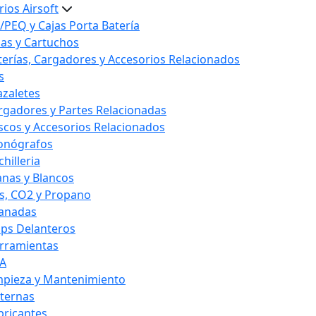
ios Airsoft
/PEQ y Cajas Porta Batería
las y Cartuchos
terías, Cargadores y Accesorios Relacionados
s
azaletes
rgadores y Partes Relacionadas
scos y Accesorios Relacionados
onógrafos
hilleria
anas y Blancos
s, CO2 y Propano
anadas
ips Delanteros
rramientas
A
mpieza y Mantenimiento
nternas
bricantes