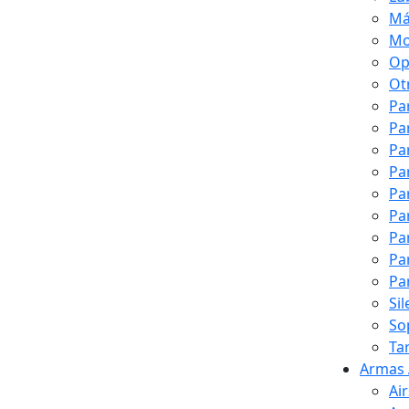
Má
Mo
Op
Ot
Pa
Pa
Pa
Pa
Pa
Pa
Pa
Pa
Pa
Si
So
Ta
Armas 
Ai