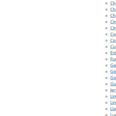
Ch
Ch
Ch
Ci
Ci
Co
Co
Cu
Es
Fu
Ga
Go
Go
Gu
Je
Li
Li
Ll
Lu