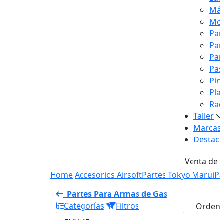
Má
Mo
Pa
Pa
Pa
Pa
Pi
Pl
Ra
Taller
Marca
Destac
Venta de
Home
Accesorios Airsoft
Partes Tokyo Marui
P
Partes Para Armas de Gas
Categorías
Filtros
Orden