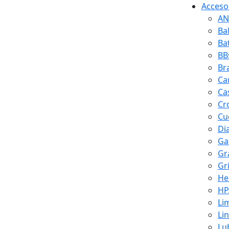
Accesor
AN
Ba
Ba
BB
Br
Ca
Ca
Cr
Cuc
Di
Ga
Gr
Gr
He
HP
Li
Li
Lu