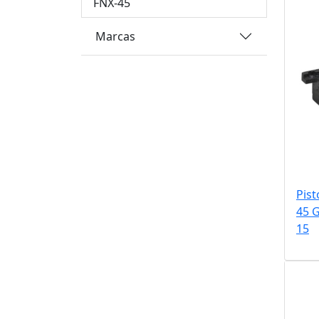
FNX-45
Marcas
Pist
45 G
15