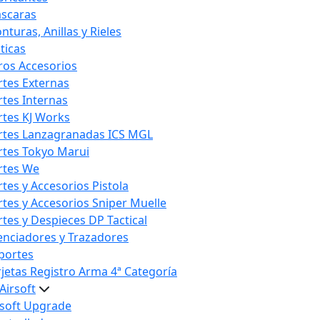
scaras
nturas, Anillas y Rieles
ticas
ros Accesorios
rtes Externas
rtes Internas
rtes KJ Works
rtes Lanzagranadas ICS MGL
rtes Tokyo Marui
rtes We
rtes y Accesorios Pistola
rtes y Accesorios Sniper Muelle
rtes y Despieces DP Tactical
lenciadores y Trazadores
portes
rjetas Registro Arma 4ª Categoría
Airsoft
rsoft Upgrade