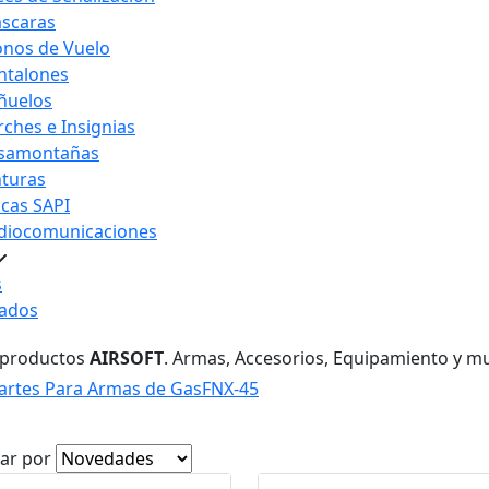
scaras
nos de Vuelo
ntalones
ñuelos
rches e Insignias
samontañas
nturas
acas SAPI
diocomunicaciones
s
ados
 productos
AIRSOFT
. Armas, Accesorios, Equipamiento y m
artes Para Armas de Gas
FNX-45
ar por