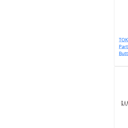
TOK
Par
But