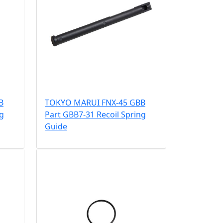
B
TOKYO MARUI FNX-45 GBB
ng
Part GBB7-31 Recoil Spring
Guide