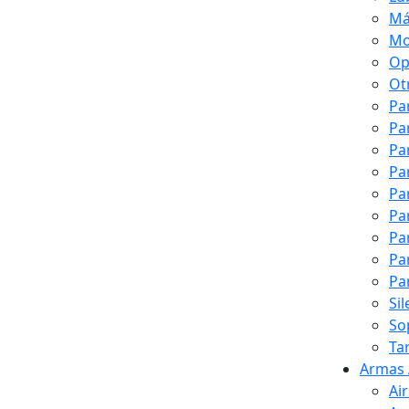
Má
Mo
Op
Ot
Pa
Pa
Pa
Pa
Pa
Pa
Pa
Pa
Pa
Si
So
Ta
Armas 
Ai