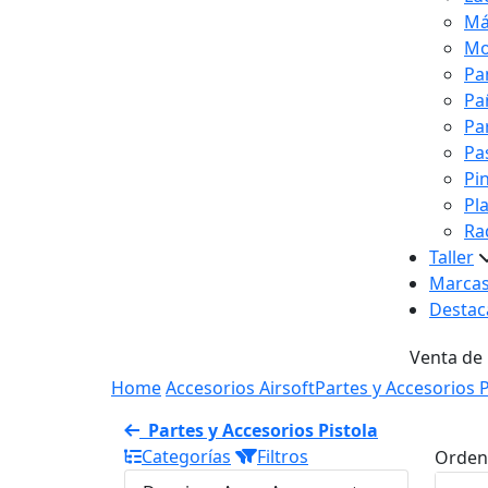
Má
Mo
Pa
Pa
Pa
Pa
Pi
Pl
Ra
Taller
Marca
Destac
Venta de
Home
Accesorios Airsoft
Partes y Accesorios P
Partes y Accesorios Pistola
Categorías
Filtros
Orden