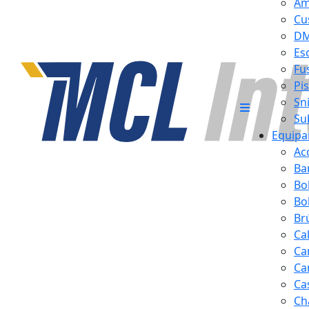
Am
Cu
D
Es
Fus
Pi
Sn
Su
Equipa
Ac
Ba
Bo
Bol
Br
Ca
Ca
Ca
Ca
Ch