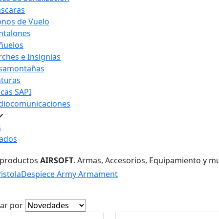
scaras
nos de Vuelo
ntalones
ñuelos
rches e Insignias
samontañas
nturas
acas SAPI
diocomunicaciones
s
ados
 productos
AIRSOFT
. Armas, Accesorios, Equipamiento y m
istola
Despiece Army Armament
ar por