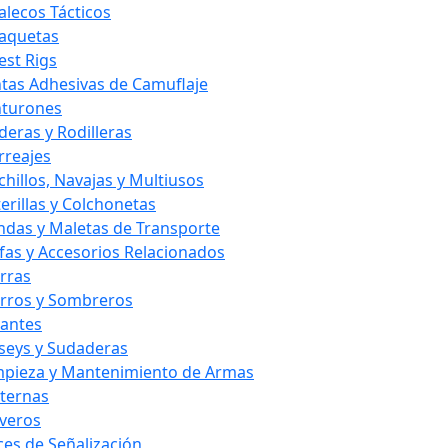
alecos Tácticos
aquetas
est Rigs
ntas Adhesivas de Camuflaje
nturones
deras y Rodilleras
rreajes
chillos, Navajas y Multiusos
terillas y Colchonetas
ndas y Maletas de Transporte
fas y Accesorios Relacionados
rras
rros y Sombreros
antes
rseys y Sudaderas
mpieza y Mantenimiento de Armas
nternas
averos
ces de Señalización