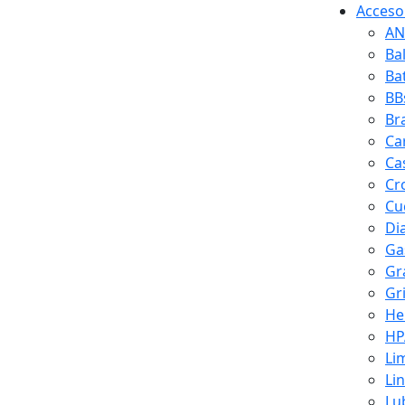
Accesor
AN
Ba
Ba
BB
Br
Ca
Ca
Cr
Cuc
Di
Ga
Gr
Gr
He
HP
Li
Li
Lu