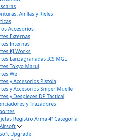
scaras
nturas, Anillas y Rieles
ticas
ros Accesorios
rtes Externas
rtes Internas
rtes KJ Works
rtes Lanzagranadas ICS MGL
rtes Tokyo Marui
rtes We
rtes y Accesorios Pistola
rtes y Accesorios Sniper Muelle
rtes y Despieces DP Tactical
lenciadores y Trazadores
portes
rjetas Registro Arma 4ª Categoría
Airsoft
rsoft Upgrade