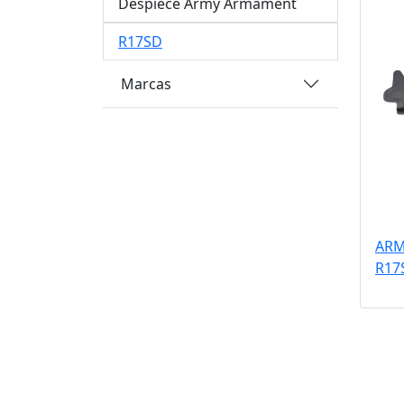
Despiece Army Armament
R17SD
Marcas
ARM
R17