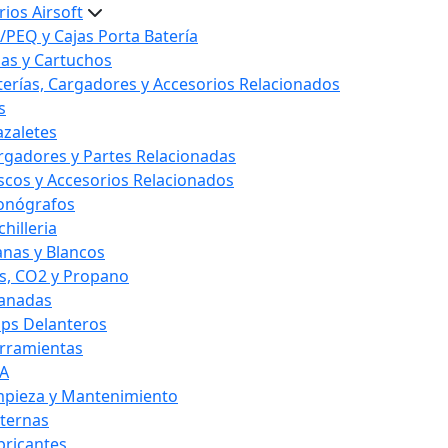
ios Airsoft
/PEQ y Cajas Porta Batería
las y Cartuchos
terías, Cargadores y Accesorios Relacionados
s
azaletes
rgadores y Partes Relacionadas
scos y Accesorios Relacionados
onógrafos
hilleria
anas y Blancos
s, CO2 y Propano
anadas
ips Delanteros
rramientas
A
mpieza y Mantenimiento
nternas
bricantes