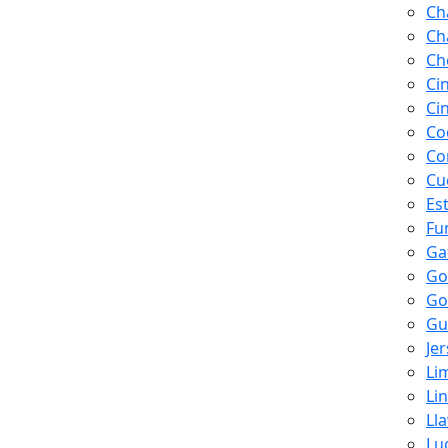
Ch
Ch
Ch
Ci
Ci
Co
Co
Cu
Es
Fu
Ga
Go
Go
Gu
Je
Li
Li
Ll
Lu