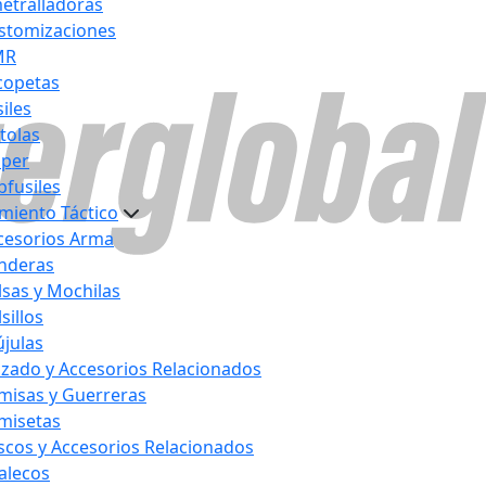
etralladoras
stomizaciones
MR
copetas
iles
stolas
iper
bfusiles
miento Táctico
cesorios Arma
nderas
lsas y Mochilas
sillos
újulas
lzado y Accesorios Relacionados
misas y Guerreras
misetas
scos y Accesorios Relacionados
alecos