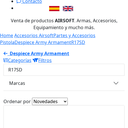
Contacto
Venta de productos
AIRSOFT
. Armas, Accesorios,
Equipamiento y mucho más.
Home
Accesorios Airsoft
Partes y Accesorios
Pistola
Despiece Army Armament
R17SD
Despiece Army Armament
Categorías
Filtros
R17SD
Marcas
Ordenar por