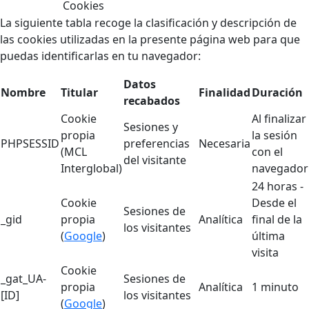
Cookies
La siguiente tabla recoge la clasificación y descripción de
las cookies utilizadas en la presente página web para que
puedas identificarlas en tu navegador:
Datos
Nombre
Titular
Finalidad
Duración
recabados
Cookie
Al finalizar
Sesiones y
propia
la sesión
PHPSESSID
preferencias
Necesaria
(MCL
con el
del visitante
Interglobal)
navegador
24 horas -
Cookie
Desde el
Sesiones de
_gid
propia
Analítica
final de la
los visitantes
(
Google
)
última
visita
Cookie
_gat_UA-
Sesiones de
propia
Analítica
1 minuto
[ID]
los visitantes
(
Google
)