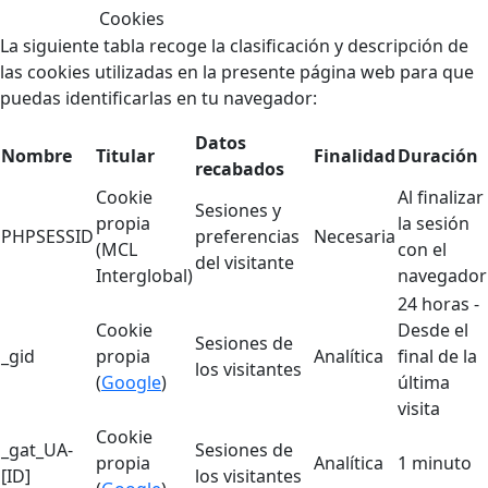
Cookies
La siguiente tabla recoge la clasificación y descripción de
las cookies utilizadas en la presente página web para que
puedas identificarlas en tu navegador:
Datos
Nombre
Titular
Finalidad
Duración
recabados
Cookie
Al finalizar
Sesiones y
propia
la sesión
PHPSESSID
preferencias
Necesaria
(MCL
con el
del visitante
Interglobal)
navegador
24 horas -
Cookie
Desde el
Sesiones de
_gid
propia
Analítica
final de la
los visitantes
(
Google
)
última
visita
Cookie
_gat_UA-
Sesiones de
propia
Analítica
1 minuto
[ID]
los visitantes