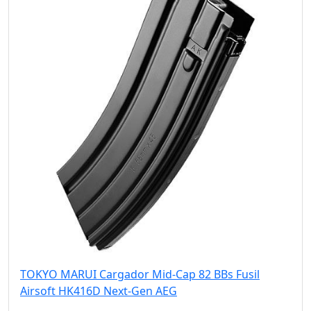
TOKYO MARUI Cargador Mid-Cap 82 BBs Fusil
Airsoft HK416D Next-Gen AEG