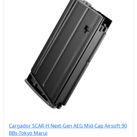
Cargador SCAR-H Next-Gen AEG Mid-Cap Airsoft 90
BBs-Tokyo Marui