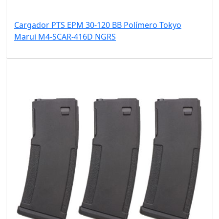
Cargador PTS EPM 30-120 BB Polímero Tokyo
Marui M4-SCAR-416D NGRS