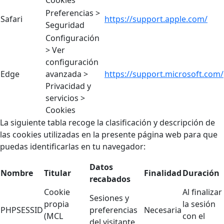
Preferencias >
Safari
https://support.apple.com/
Seguridad
Configuración
> Ver
configuración
Edge
avanzada >
https://support.microsoft.com/
Privacidad y
servicios >
Cookies
La siguiente tabla recoge la clasificación y descripción de
las cookies utilizadas en la presente página web para que
puedas identificarlas en tu navegador:
Datos
Nombre
Titular
Finalidad
Duración
recabados
Cookie
Al finalizar
Sesiones y
propia
la sesión
PHPSESSID
preferencias
Necesaria
(MCL
con el
del visitante