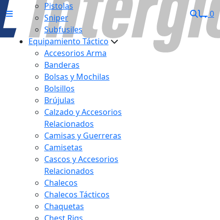
Pistolas
0
Sniper
Subfusiles
Equipamiento Táctico
Accesorios Arma
Banderas
Bolsas y Mochilas
Bolsillos
Brújulas
Calzado y Accesorios
Relacionados
Camisas y Guerreras
Camisetas
Cascos y Accesorios
Relacionados
Chalecos
Chalecos Tácticos
Chaquetas
Chest Rigs