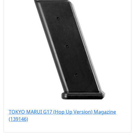
TOKYO MARUI G17 (Hop Up Version) Magazine
(139146)