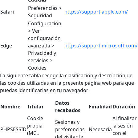
Preferencias >
Safari
https://support.apple.com/
Seguridad
Configuración
> Ver
configuración
Edge
avanzada >
https://support.microsoft.com/
Privacidad y
servicios >
Cookies
La siguiente tabla recoge la clasificación y descripción de
las cookies utilizadas en la presente página web para que
puedas identificarlas en tu navegador:
Datos
Nombre
Titular
Finalidad
Duración
recabados
Cookie
Al finalizar
Sesiones y
propia
la sesión
PHPSESSID
preferencias
Necesaria
(MCL
con el
del visitante