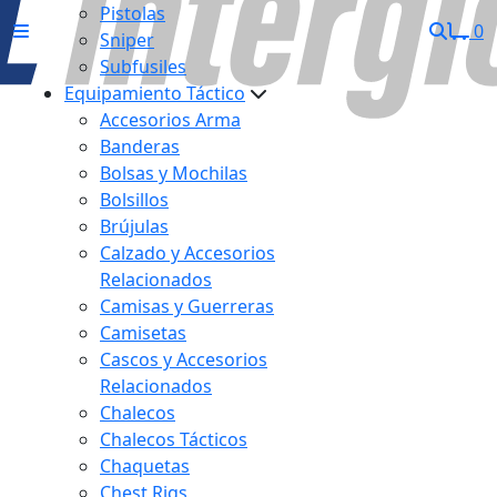
Pistolas
0
Sniper
Subfusiles
Equipamiento Táctico
Accesorios Arma
Banderas
Bolsas y Mochilas
Bolsillos
Brújulas
Calzado y Accesorios
Relacionados
Camisas y Guerreras
Camisetas
Cascos y Accesorios
Relacionados
Chalecos
Chalecos Tácticos
Chaquetas
Chest Rigs