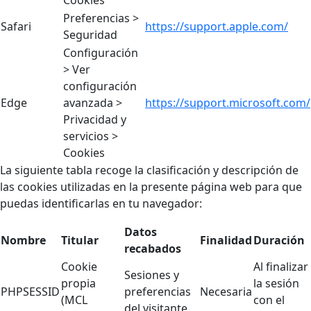
Preferencias >
Safari
https://support.apple.com/
Seguridad
Configuración
> Ver
configuración
Edge
avanzada >
https://support.microsoft.com/
Privacidad y
servicios >
Cookies
La siguiente tabla recoge la clasificación y descripción de
las cookies utilizadas en la presente página web para que
puedas identificarlas en tu navegador:
Datos
Nombre
Titular
Finalidad
Duración
recabados
Cookie
Al finalizar
Sesiones y
propia
la sesión
PHPSESSID
preferencias
Necesaria
(MCL
con el
del visitante