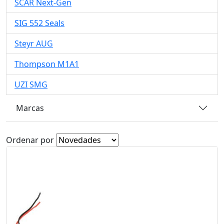
SCAR Next-Gen
SIG 552 Seals
Steyr AUG
Thompson M1A1
UZI SMG
Marcas
Ordenar por