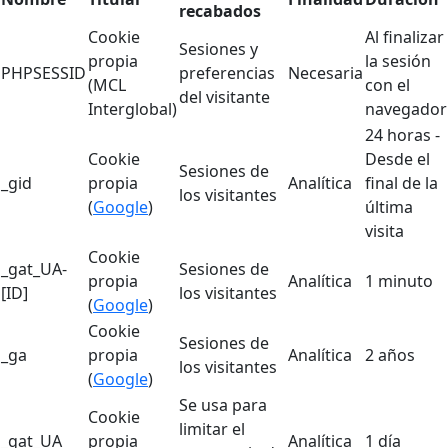
recabados
Cookie
Al finalizar
Sesiones y
propia
la sesión
PHPSESSID
preferencias
Necesaria
(MCL
con el
del visitante
Interglobal)
navegador
24 horas -
Cookie
Desde el
Sesiones de
_gid
propia
Analítica
final de la
los visitantes
(
Google
)
última
visita
Cookie
_gat_UA-
Sesiones de
propia
Analítica
1 minuto
[ID]
los visitantes
(
Google
)
Cookie
Sesiones de
_ga
propia
Analítica
2 años
los visitantes
(
Google
)
Se usa para
Cookie
limitar el
_gat_UA
propia
Analítica
1 día