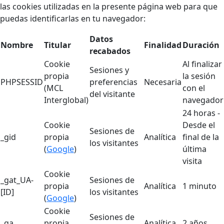
las cookies utilizadas en la presente página web para que
puedas identificarlas en tu navegador:
Datos
Nombre
Titular
Finalidad
Duración
recabados
Cookie
Al finalizar
Sesiones y
propia
la sesión
PHPSESSID
preferencias
Necesaria
(MCL
con el
del visitante
Interglobal)
navegador
24 horas -
Cookie
Desde el
Sesiones de
_gid
propia
Analítica
final de la
los visitantes
(
Google
)
última
visita
Cookie
_gat_UA-
Sesiones de
propia
Analítica
1 minuto
[ID]
los visitantes
(
Google
)
Cookie
Sesiones de
_ga
propia
Analítica
2 años