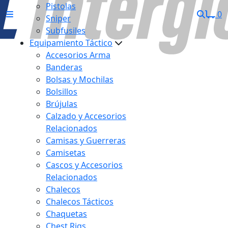
Pistolas
0
Sniper
Subfusiles
Equipamiento Táctico
Accesorios Arma
Banderas
Bolsas y Mochilas
Bolsillos
Brújulas
Calzado y Accesorios
Relacionados
Camisas y Guerreras
Camisetas
Cascos y Accesorios
Relacionados
Chalecos
Chalecos Tácticos
Chaquetas
Chest Rigs