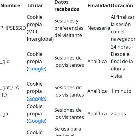
Datos
Nombre
Titular
Finalidad
Duración
recabados
Cookie
Al finalizar
Sesiones y
propia
la sesión
PHPSESSID
preferencias
Necesaria
(MCL
con el
del visitante
Interglobal)
navegador
24 horas -
Cookie
Desde el
Sesiones de
_gid
propia
Analítica
final de la
los visitantes
(
Google
)
última
visita
Cookie
_gat_UA-
Sesiones de
propia
Analítica
1 minuto
[ID]
los visitantes
(
Google
)
Cookie
Sesiones de
_ga
propia
Analítica
2 años
los visitantes
(
Google
)
Se usa para
Cookie
limitar el