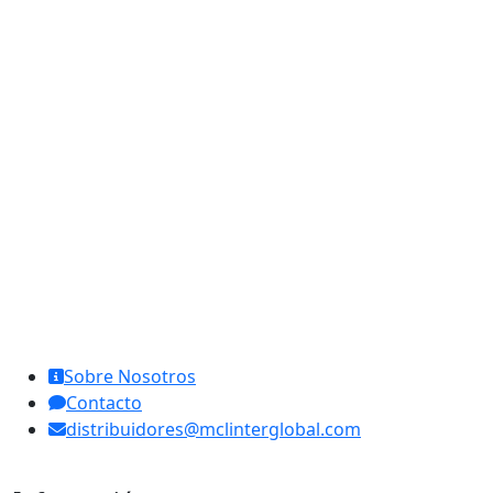
MCL Interglobal
Sobre Nosotros
Contacto
distribuidores@mclinterglobal.com