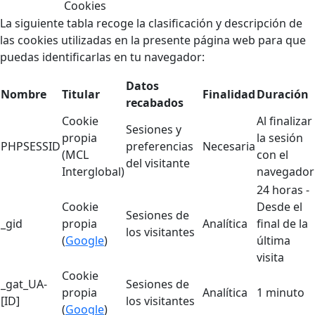
Cookies
La siguiente tabla recoge la clasificación y descripción de
las cookies utilizadas en la presente página web para que
puedas identificarlas en tu navegador:
Datos
Nombre
Titular
Finalidad
Duración
recabados
Cookie
Al finalizar
Sesiones y
propia
la sesión
PHPSESSID
preferencias
Necesaria
(MCL
con el
del visitante
Interglobal)
navegador
24 horas -
Cookie
Desde el
Sesiones de
_gid
propia
Analítica
final de la
los visitantes
(
Google
)
última
visita
Cookie
_gat_UA-
Sesiones de
propia
Analítica
1 minuto
[ID]
los visitantes
(
Google
)