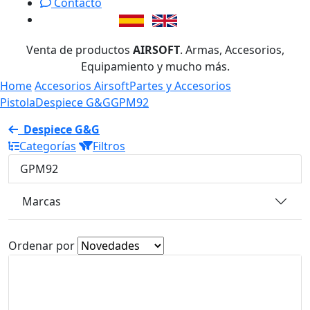
Contacto
Venta de productos
AIRSOFT
. Armas, Accesorios,
Equipamiento y mucho más.
Home
Accesorios Airsoft
Partes y Accesorios
Pistola
Despiece G&G
GPM92
Despiece G&G
Categorías
Filtros
GPM92
Marcas
Ordenar por