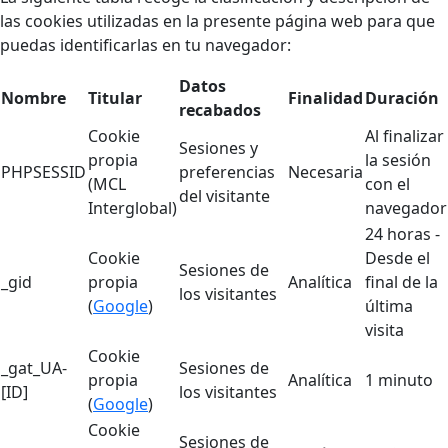
las cookies utilizadas en la presente página web para que
puedas identificarlas en tu navegador:
Datos
Nombre
Titular
Finalidad
Duración
recabados
Cookie
Al finalizar
Sesiones y
propia
la sesión
PHPSESSID
preferencias
Necesaria
(MCL
con el
del visitante
Interglobal)
navegador
24 horas -
Cookie
Desde el
Sesiones de
_gid
propia
Analítica
final de la
los visitantes
(
Google
)
última
visita
Cookie
_gat_UA-
Sesiones de
propia
Analítica
1 minuto
[ID]
los visitantes
(
Google
)
Cookie
Sesiones de