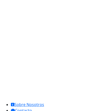
MCL Interglobal
Sobre Nosotros
Contacto