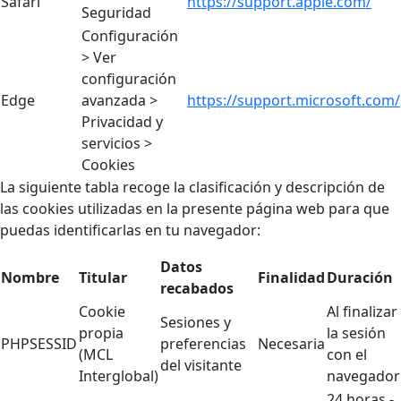
Safari
https://support.apple.com/
Seguridad
Configuración
> Ver
configuración
Edge
avanzada >
https://support.microsoft.com/
Privacidad y
servicios >
Cookies
La siguiente tabla recoge la clasificación y descripción de
las cookies utilizadas en la presente página web para que
puedas identificarlas en tu navegador:
Datos
Nombre
Titular
Finalidad
Duración
recabados
Cookie
Al finalizar
Sesiones y
propia
la sesión
PHPSESSID
preferencias
Necesaria
(MCL
con el
del visitante
Interglobal)
navegador
24 horas -