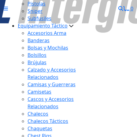
Pistolas
0
Sniper
Subfusiles
Equipamiento Táctico
Accesorios Arma
Banderas
Bolsas y Mochilas
Bolsillos
Brújulas
Calzado y Accesorios
Relacionados
Camisas y Guerreras
Camisetas
Cascos y Accesorios
Relacionados
Chalecos
Chalecos Tácticos
Chaquetas
Chest Rigs