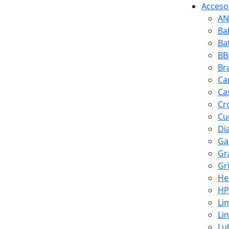
Accesor
AN
Ba
Ba
BB
Br
Ca
Ca
Cr
Cuc
Di
Ga
Gr
Gr
He
HP
Li
Li
Lu