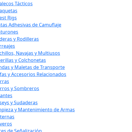
alecos Tácticos
aquetas
est Rigs
ntas Adhesivas de Camuflaje
nturones
deras y Rodilleras
rreajes
chillos, Navajas y Multiusos
terillas y Colchonetas
ndas y Maletas de Transporte
fas y Accesorios Relacionados
rras
rros y Sombreros
antes
rseys y Sudaderas
mpieza y Mantenimiento de Armas
nternas
averos
ces de Señalización