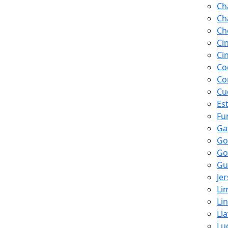
Ch
Ch
Ch
Ci
Ci
Co
Co
Cu
Es
Fu
Ga
Go
Go
Gu
Je
Li
Li
Ll
Lu