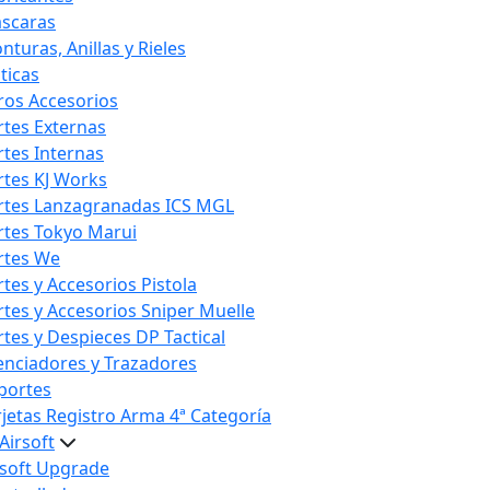
scaras
nturas, Anillas y Rieles
ticas
ros Accesorios
rtes Externas
rtes Internas
rtes KJ Works
rtes Lanzagranadas ICS MGL
rtes Tokyo Marui
rtes We
rtes y Accesorios Pistola
rtes y Accesorios Sniper Muelle
rtes y Despieces DP Tactical
lenciadores y Trazadores
portes
rjetas Registro Arma 4ª Categoría
Airsoft
rsoft Upgrade