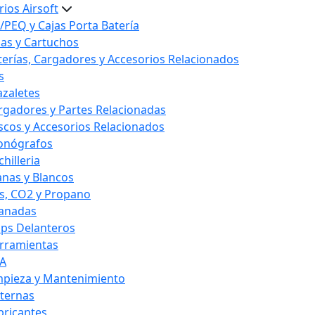
ios Airsoft
/PEQ y Cajas Porta Batería
las y Cartuchos
terías, Cargadores y Accesorios Relacionados
s
azaletes
rgadores y Partes Relacionadas
scos y Accesorios Relacionados
onógrafos
hilleria
anas y Blancos
s, CO2 y Propano
anadas
ips Delanteros
rramientas
A
mpieza y Mantenimiento
nternas
bricantes