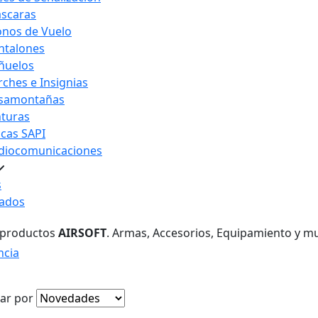
scaras
nos de Vuelo
ntalones
ñuelos
rches e Insignias
samontañas
nturas
acas SAPI
diocomunicaciones
s
ados
 productos
AIRSOFT
. Armas, Accesorios, Equipamiento y m
ncia
ar por