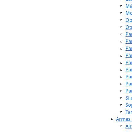
Má
Mo
Op
Ot
Pa
Pa
Pa
Pa
Pa
Pa
Pa
Pa
Pa
Si
So
Ta
Armas 
Ai