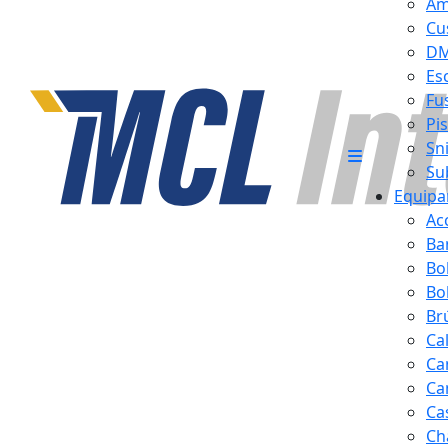
Am
Cu
D
Es
Fus
Pi
Sn
Su
Equipa
Ac
Ba
Bo
Bol
Br
Ca
Ca
Ca
Ca
Ch