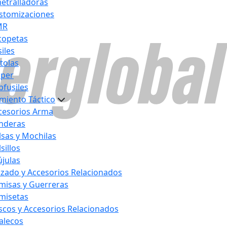
etralladoras
stomizaciones
MR
copetas
iles
stolas
iper
bfusiles
miento Táctico
cesorios Arma
nderas
lsas y Mochilas
sillos
újulas
lzado y Accesorios Relacionados
misas y Guerreras
misetas
scos y Accesorios Relacionados
alecos