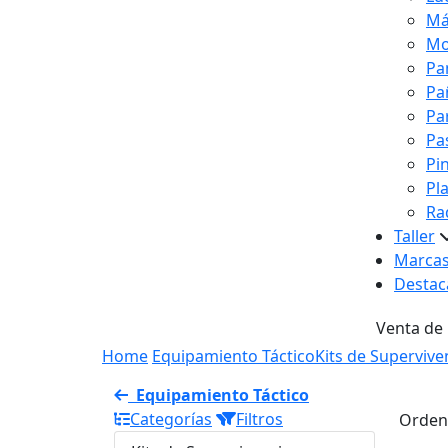
Má
Mo
Pa
Pa
Pa
Pa
Pi
Pl
Ra
Taller
Marca
Destac
Venta de
Home
Equipamiento Táctico
Kits de Supervive
Equipamiento Táctico
Categorías
Filtros
Orden