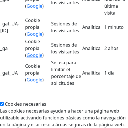
los visitantes
(
Google
)
última
visita
Cookie
_gat_UA-
Sesiones de
propia
Analítica
1 minuto
[ID]
los visitantes
(
Google
)
Cookie
Sesiones de
_ga
propia
Analítica
2 años
los visitantes
(
Google
)
Se usa para
Cookie
limitar el
_gat_UA
propia
Analítica
1 día
porcentaje de
(
Google
)
solicitudes
Cookies necesarias
Las cookies necesarias ayudan a hacer una página web
utilizable activando funciones básicas como la navegación
en la página y el acceso a áreas seguras de la página web.