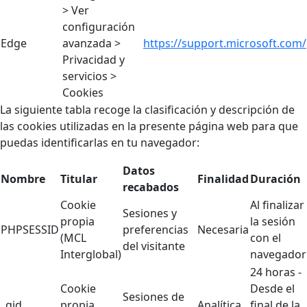
> Ver
configuración
Edge
avanzada >
https://support.microsoft.com/
Privacidad y
servicios >
Cookies
La siguiente tabla recoge la clasificación y descripción de
las cookies utilizadas en la presente página web para que
puedas identificarlas en tu navegador:
Datos
Nombre
Titular
Finalidad
Duración
recabados
Cookie
Al finalizar
Sesiones y
propia
la sesión
PHPSESSID
preferencias
Necesaria
(MCL
con el
del visitante
Interglobal)
navegador
24 horas -
Cookie
Desde el
Sesiones de
_gid
propia
Analítica
final de la