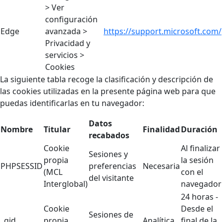
> Ver
configuración
Edge
avanzada >
https://support.microsoft.com/
Privacidad y
servicios >
Cookies
La siguiente tabla recoge la clasificación y descripción de
las cookies utilizadas en la presente página web para que
puedas identificarlas en tu navegador:
Datos
Nombre
Titular
Finalidad
Duración
recabados
Cookie
Al finalizar
Sesiones y
propia
la sesión
PHPSESSID
preferencias
Necesaria
(MCL
con el
del visitante
Interglobal)
navegador
24 horas -
Cookie
Desde el
Sesiones de
_gid
propia
Analítica
final de la