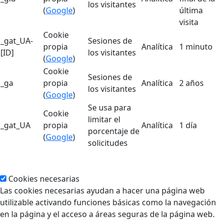
los visitantes
(
Google
)
última
visita
Cookie
_gat_UA-
Sesiones de
propia
Analítica
1 minuto
[ID]
los visitantes
(
Google
)
Cookie
Sesiones de
_ga
propia
Analítica
2 años
los visitantes
(
Google
)
Se usa para
Cookie
limitar el
_gat_UA
propia
Analítica
1 día
porcentaje de
(
Google
)
solicitudes
Cookies necesarias
Las cookies necesarias ayudan a hacer una página web
utilizable activando funciones básicas como la navegación
en la página y el acceso a áreas seguras de la página web.