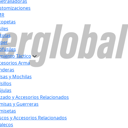
etralladoras
stomizaciones
MR
copetas
iles
stolas
iper
bfusiles
miento Táctico
cesorios Arma
nderas
lsas y Mochilas
sillos
újulas
lzado y Accesorios Relacionados
misas y Guerreras
misetas
scos y Accesorios Relacionados
alecos