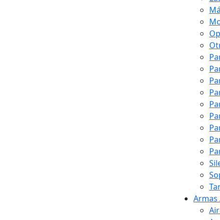
Má
Mo
Op
Ot
Pa
Pa
Pa
Pa
Pa
Pa
Pa
Pa
Pa
Si
So
Ta
Armas 
Ai