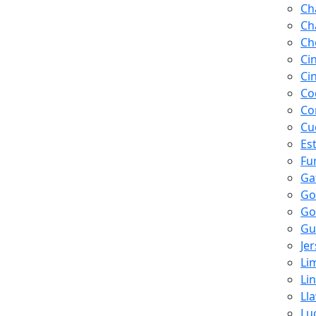
Ch
Ch
Ch
Ci
Ci
Co
Co
Cu
Es
Fu
Ga
Go
Go
Gu
Je
Li
Li
Ll
Lu