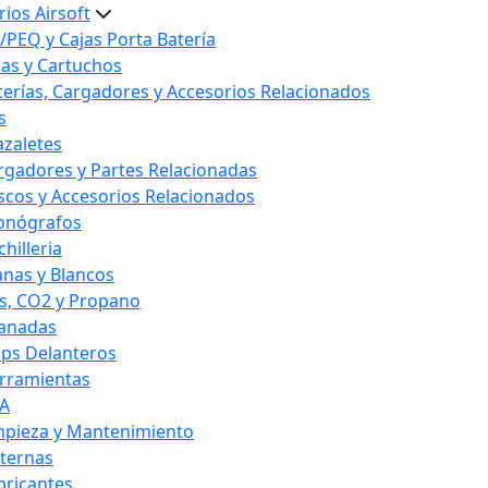
ios Airsoft
/PEQ y Cajas Porta Batería
las y Cartuchos
terías, Cargadores y Accesorios Relacionados
s
azaletes
rgadores y Partes Relacionadas
scos y Accesorios Relacionados
onógrafos
hilleria
anas y Blancos
s, CO2 y Propano
anadas
ips Delanteros
rramientas
A
mpieza y Mantenimiento
nternas
bricantes