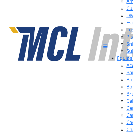
Am
Cu
D
Es
Fus
Pi
Sn
Su
Equipa
Ac
Ba
Bo
Bol
Br
Ca
Ca
Ca
Ca
Ch