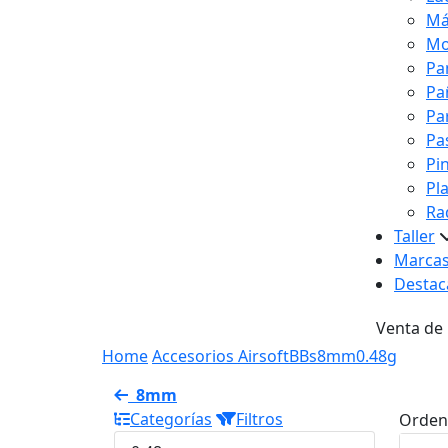
Má
Mo
Pa
Pa
Pa
Pa
Pi
Pl
Ra
Taller
Marca
Destac
Venta de
Home
Accesorios Airsoft
BBs
8mm
0.48g
8mm
Categorías
Filtros
Orden