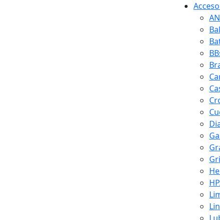
Accesor
AN
Ba
Ba
BB
Br
Ca
Ca
Cr
Cuc
Di
Ga
Gr
Gr
He
HP
Li
Li
Lu