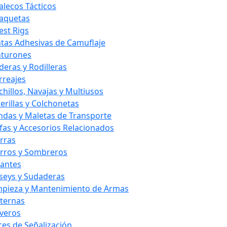
alecos Tácticos
aquetas
est Rigs
ntas Adhesivas de Camuflaje
nturones
deras y Rodilleras
rreajes
chillos, Navajas y Multiusos
terillas y Colchonetas
ndas y Maletas de Transporte
fas y Accesorios Relacionados
rras
rros y Sombreros
antes
rseys y Sudaderas
mpieza y Mantenimiento de Armas
nternas
averos
ces de Señalización