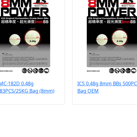
 MC-182D 0.48g
ICS 0.48g 8mm BBs 500P
083PCS/25KG Bag (8mm)
Bag OEM