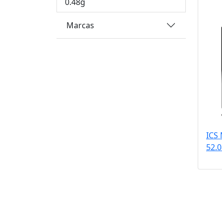
0.48g
Marcas
ICS
52.