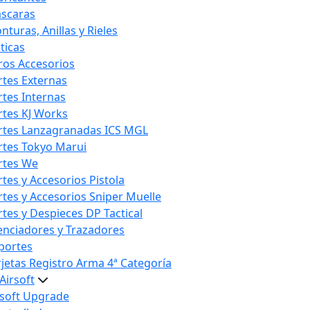
scaras
nturas, Anillas y Rieles
ticas
ros Accesorios
rtes Externas
rtes Internas
rtes KJ Works
rtes Lanzagranadas ICS MGL
rtes Tokyo Marui
rtes We
rtes y Accesorios Pistola
rtes y Accesorios Sniper Muelle
rtes y Despieces DP Tactical
lenciadores y Trazadores
portes
rjetas Registro Arma 4ª Categoría
Airsoft
rsoft Upgrade