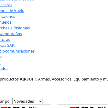
scaras
nos de Vuelo
ntalones
ñuelos
rches e Insignias
samontañas
nturas
acas SAPI
diocomunicaciones
s
ados
 productos
AIRSOFT
. Armas, Accesorios, Equipamiento y m
ar por