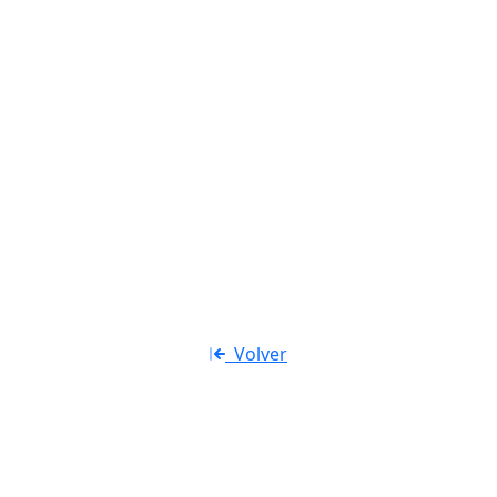
404
Página no encontrada
Volver