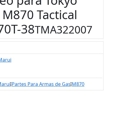
eo para Tokyo
 M870 Tactical
70T-38
TMA322007
Marui
Marui
Partes Para Armas de Gas
M870