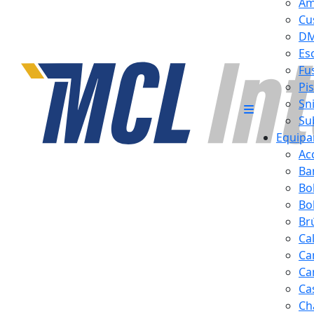
Am
Cu
D
Es
Fus
Pi
Sn
Su
Equipa
Ac
Ba
Bo
Bol
Br
Ca
Ca
Ca
Ca
Ch