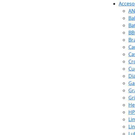
Accesor
AN
Ba
Ba
BB
Br
Ca
Ca
Cr
Cuc
Di
Ga
Gr
Gr
He
HP
Li
Li
Lu