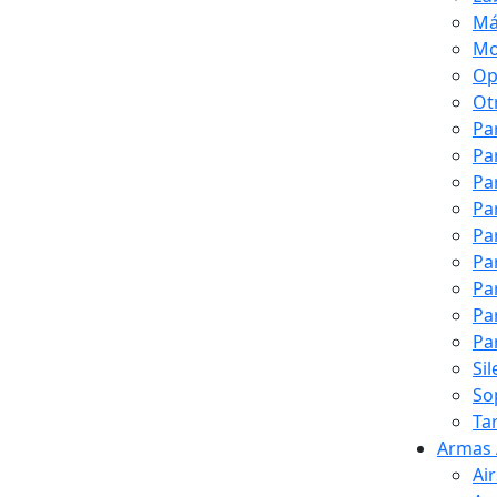
Má
Mo
Op
Ot
Pa
Pa
Pa
Pa
Pa
Pa
Pa
Pa
Pa
Si
So
Ta
Armas 
Ai