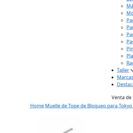
Má
Mo
Pa
Pa
Pa
Pa
Pi
Pl
Ra
Taller
Marca
Destac
Venta de
Home
Muelle de Tope de Bloqueo para Tokyo 