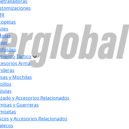
etralladoras
stomizaciones
MR
copetas
iles
stolas
iper
bfusiles
miento Táctico
cesorios Arma
nderas
lsas y Mochilas
sillos
újulas
lzado y Accesorios Relacionados
misas y Guerreras
misetas
scos y Accesorios Relacionados
alecos