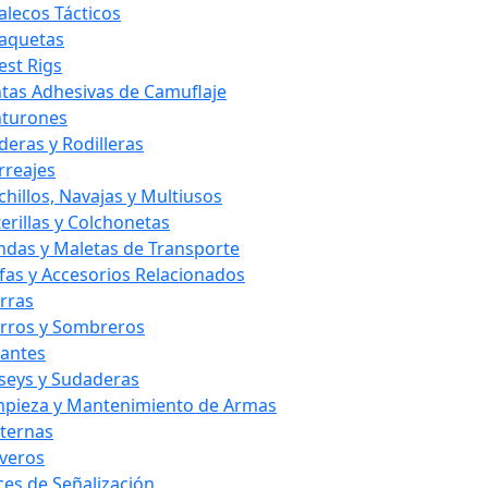
alecos Tácticos
aquetas
est Rigs
ntas Adhesivas de Camuflaje
nturones
deras y Rodilleras
rreajes
chillos, Navajas y Multiusos
terillas y Colchonetas
ndas y Maletas de Transporte
fas y Accesorios Relacionados
rras
rros y Sombreros
antes
rseys y Sudaderas
mpieza y Mantenimiento de Armas
nternas
averos
ces de Señalización