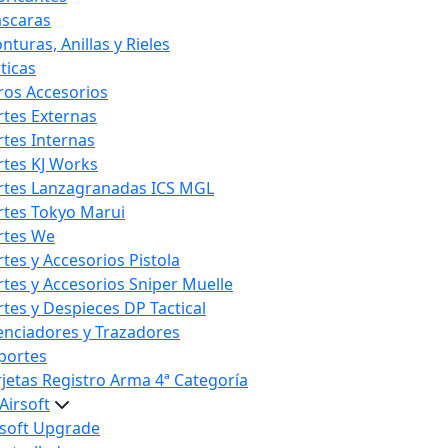
scaras
nturas, Anillas y Rieles
ticas
ros Accesorios
rtes Externas
rtes Internas
rtes KJ Works
rtes Lanzagranadas ICS MGL
rtes Tokyo Marui
rtes We
rtes y Accesorios Pistola
rtes y Accesorios Sniper Muelle
rtes y Despieces DP Tactical
lenciadores y Trazadores
portes
rjetas Registro Arma 4ª Categoría
Airsoft
rsoft Upgrade