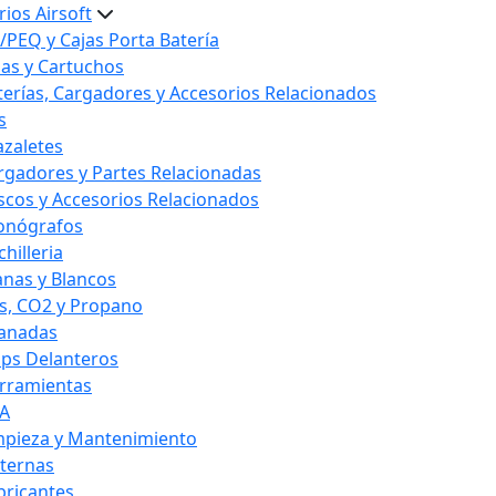
ios Airsoft
/PEQ y Cajas Porta Batería
las y Cartuchos
terías, Cargadores y Accesorios Relacionados
s
azaletes
rgadores y Partes Relacionadas
scos y Accesorios Relacionados
onógrafos
hilleria
anas y Blancos
s, CO2 y Propano
anadas
ips Delanteros
rramientas
A
mpieza y Mantenimiento
nternas
bricantes