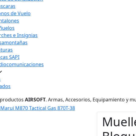
scaras
nos de Vuelo
ntalones
ñuelos
rches e Insignias
samontañas
nturas
acas SAPI
diocomunicaciones
s
ados
 productos
AIRSOFT
. Armas, Accesorios, Equipamiento y m
Marui M870 Tactical Gas 870T-38
Muell