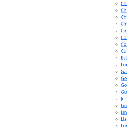
Ch
Ch
Ch
Ci
Ci
Co
Co
Cu
Es
Fu
Ga
Go
Go
Gu
Je
Li
Li
Ll
Lu