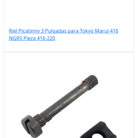
Riel Picatinny 3 Pulgadas para Tokyo Marui 416
NGRS Pieza 416-220