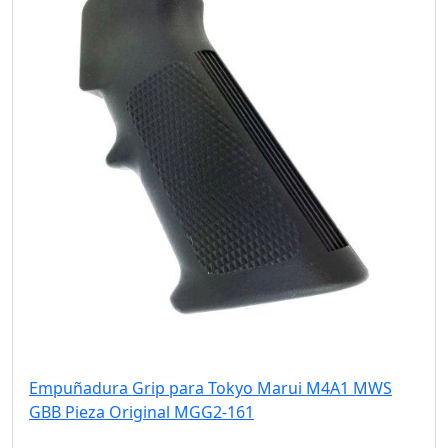
Empuñadura Grip para Tokyo Marui M4A1 MWS
GBB Pieza Original MGG2-161