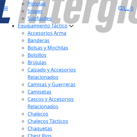
Pistolas
0
Sniper
Subfusiles
Equipamiento Táctico
Accesorios Arma
Banderas
Bolsas y Mochilas
Bolsillos
Brújulas
Calzado y Accesorios
Relacionados
Camisas y Guerreras
Camisetas
Cascos y Accesorios
Relacionados
Chalecos
Chalecos Tácticos
Chaquetas
Chest Rigs