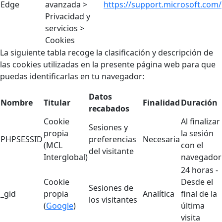
Edge
avanzada >
https://support.microsoft.com/
Privacidad y
servicios >
Cookies
La siguiente tabla recoge la clasificación y descripción de
las cookies utilizadas en la presente página web para que
puedas identificarlas en tu navegador:
Datos
Nombre
Titular
Finalidad
Duración
recabados
Cookie
Al finalizar
Sesiones y
propia
la sesión
PHPSESSID
preferencias
Necesaria
(MCL
con el
del visitante
Interglobal)
navegador
24 horas -
Cookie
Desde el
Sesiones de
_gid
propia
Analítica
final de la
los visitantes
(
Google
)
última
visita