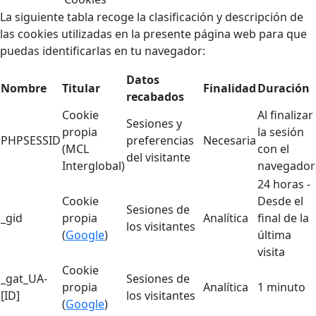
La siguiente tabla recoge la clasificación y descripción de
las cookies utilizadas en la presente página web para que
puedas identificarlas en tu navegador:
Datos
Nombre
Titular
Finalidad
Duración
recabados
Cookie
Al finalizar
Sesiones y
propia
la sesión
PHPSESSID
preferencias
Necesaria
(MCL
con el
del visitante
Interglobal)
navegador
24 horas -
Cookie
Desde el
Sesiones de
_gid
propia
Analítica
final de la
los visitantes
(
Google
)
última
visita
Cookie
_gat_UA-
Sesiones de
propia
Analítica
1 minuto
[ID]
los visitantes
(
Google
)