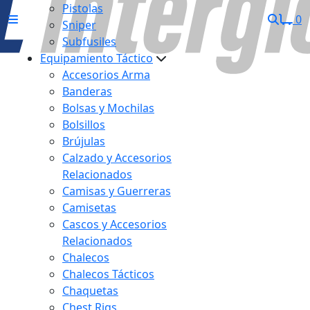
Pistolas
0
Sniper
Subfusiles
Equipamiento Táctico
Accesorios Arma
Banderas
Bolsas y Mochilas
Bolsillos
Brújulas
Calzado y Accesorios
Relacionados
Camisas y Guerreras
Camisetas
Cascos y Accesorios
Relacionados
Chalecos
Chalecos Tácticos
Chaquetas
Chest Rigs