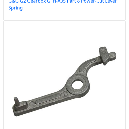
G&G G2 Gearbox GFH-A05 Part 8 Power-Cut Lever
Spring