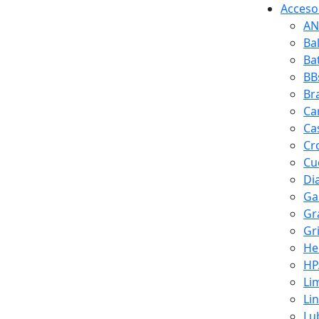
Accesor
AN
Ba
Ba
BB
Br
Ca
Ca
Cr
Cuc
Di
Ga
Gr
Gr
He
HP
Li
Li
Lu