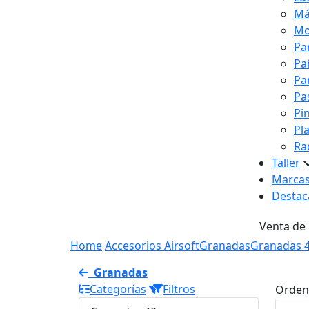
Má
Mo
Pa
Pa
Pa
Pa
Pi
Pl
Ra
Taller
Marca
Destac
Venta de
Home
Accesorios Airsoft
Granadas
Granadas
Granadas
Categorías
Filtros
Orden