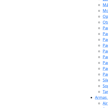
Má
Mo
Op
Ot
Pa
Pa
Pa
Pa
Pa
Pa
Pa
Pa
Pa
Si
So
Ta
Armas 
Ai