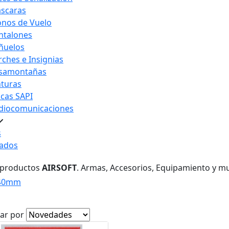
scaras
nos de Vuelo
ntalones
ñuelos
rches e Insignias
samontañas
nturas
acas SAPI
diocomunicaciones
s
ados
 productos
AIRSOFT
. Armas, Accesorios, Equipamiento y m
 40mm
ar por