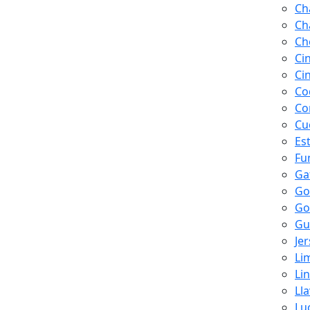
Ch
Ch
Ch
Ci
Ci
Co
Co
Cu
Es
Fu
Ga
Go
Go
Gu
Je
Li
Li
Ll
Lu