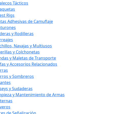
alecos Tácticos
aquetas
est Rigs
ntas Adhesivas de Camuflaje
nturones
deras y Rodilleras
rreajes
chillos, Navajas y Multiusos
terillas y Colchonetas
ndas y Maletas de Transporte
fas y Accesorios Relacionados
rras
rros y Sombreros
antes
rseys y Sudaderas
mpieza y Mantenimiento de Armas
nternas
averos
ces de Señalización