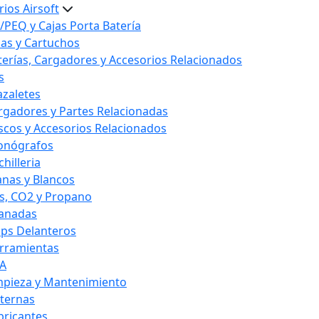
ios Airsoft
/PEQ y Cajas Porta Batería
las y Cartuchos
terías, Cargadores y Accesorios Relacionados
s
azaletes
rgadores y Partes Relacionadas
scos y Accesorios Relacionados
onógrafos
hilleria
anas y Blancos
s, CO2 y Propano
anadas
ips Delanteros
rramientas
A
mpieza y Mantenimiento
nternas
bricantes