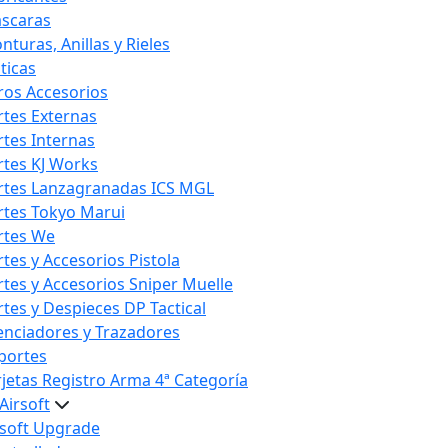
scaras
nturas, Anillas y Rieles
ticas
ros Accesorios
rtes Externas
rtes Internas
rtes KJ Works
rtes Lanzagranadas ICS MGL
rtes Tokyo Marui
rtes We
rtes y Accesorios Pistola
rtes y Accesorios Sniper Muelle
rtes y Despieces DP Tactical
lenciadores y Trazadores
portes
rjetas Registro Arma 4ª Categoría
Airsoft
rsoft Upgrade