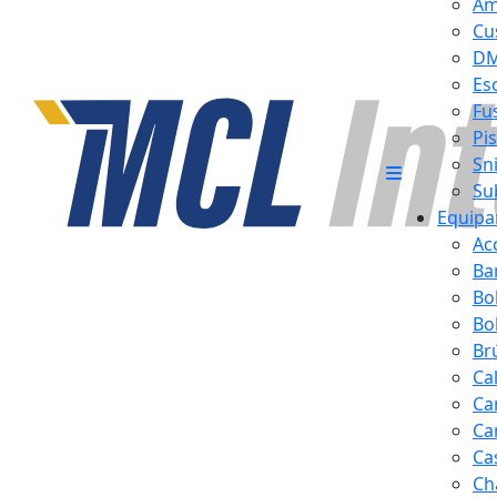
Am
Cu
D
Es
Fus
Pi
Sn
Su
Equipa
Ac
Ba
Bo
Bol
Br
Ca
Ca
Ca
Ca
Ch