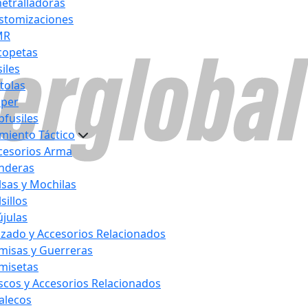
etralladoras
stomizaciones
MR
copetas
iles
stolas
iper
bfusiles
miento Táctico
cesorios Arma
nderas
lsas y Mochilas
sillos
újulas
lzado y Accesorios Relacionados
misas y Guerreras
misetas
scos y Accesorios Relacionados
alecos