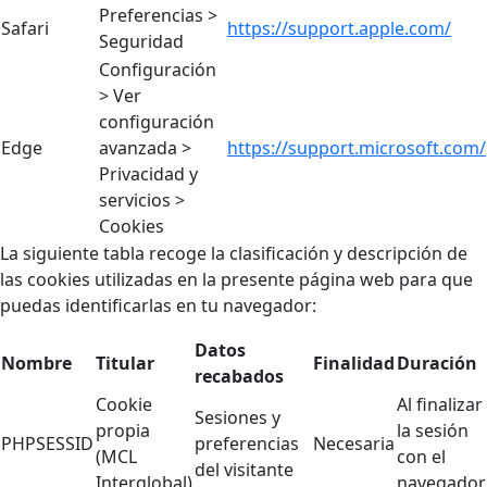
Preferencias >
Safari
https://support.apple.com/
Seguridad
Configuración
> Ver
configuración
Edge
avanzada >
https://support.microsoft.com/
Privacidad y
servicios >
Cookies
La siguiente tabla recoge la clasificación y descripción de
las cookies utilizadas en la presente página web para que
puedas identificarlas en tu navegador:
Datos
Nombre
Titular
Finalidad
Duración
recabados
Cookie
Al finalizar
Sesiones y
propia
la sesión
PHPSESSID
preferencias
Necesaria
(MCL
con el
del visitante
Interglobal)
navegador