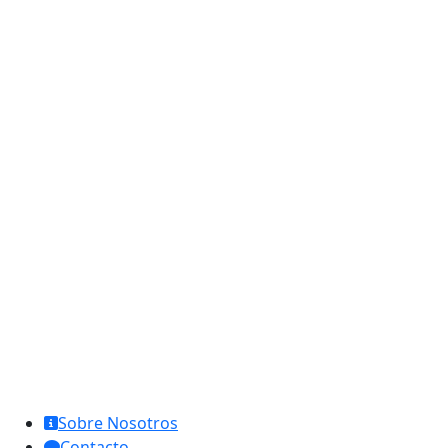
MCL Interglobal
Sobre Nosotros
Contacto