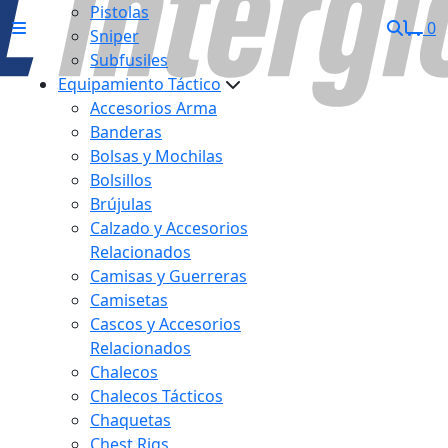
Pistolas
0
Sniper
Subfusiles
Equipamiento Táctico
Accesorios Arma
Banderas
Bolsas y Mochilas
Bolsillos
Brújulas
Calzado y Accesorios
Relacionados
Camisas y Guerreras
Camisetas
Cascos y Accesorios
Relacionados
Chalecos
Chalecos Tácticos
Chaquetas
Chest Rigs