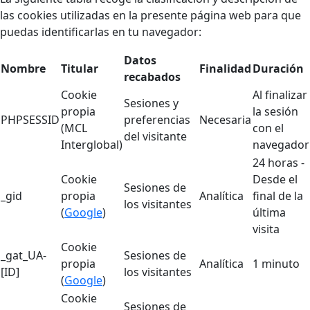
las cookies utilizadas en la presente página web para que
puedas identificarlas en tu navegador:
Datos
Nombre
Titular
Finalidad
Duración
recabados
Cookie
Al finalizar
Sesiones y
propia
la sesión
PHPSESSID
preferencias
Necesaria
(MCL
con el
del visitante
Interglobal)
navegador
24 horas -
Cookie
Desde el
Sesiones de
_gid
propia
Analítica
final de la
los visitantes
(
Google
)
última
visita
Cookie
_gat_UA-
Sesiones de
propia
Analítica
1 minuto
[ID]
los visitantes
(
Google
)
Cookie
Sesiones de