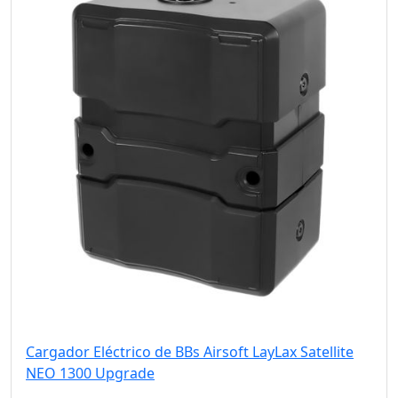
Cargador Eléctrico de BBs Airsoft LayLax Satellite
NEO 1300 Upgrade