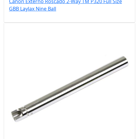
Cañón Externo Roscado 2-Way TM P320 Full Size
GBB Laylax Nine Ball