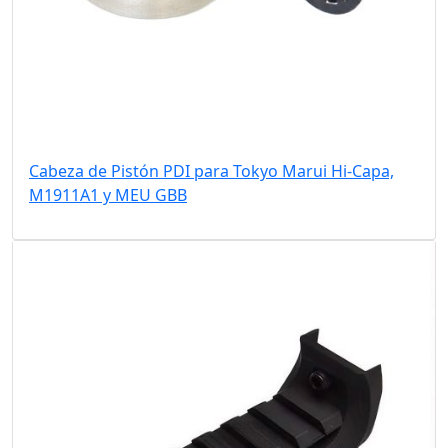
Cabeza de Pistón PDI para Tokyo Marui Hi-Capa,
M1911A1 y MEU GBB