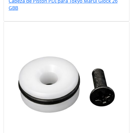
Cabeza de Pistón PDI para Tokyo Marui Glock 26
GBB