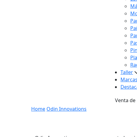
Má
Mo
Pa
Pa
Pa
Pa
Pi
Pl
Ra
Taller
Marca
Destac
Venta de
Home
Odin Innovations