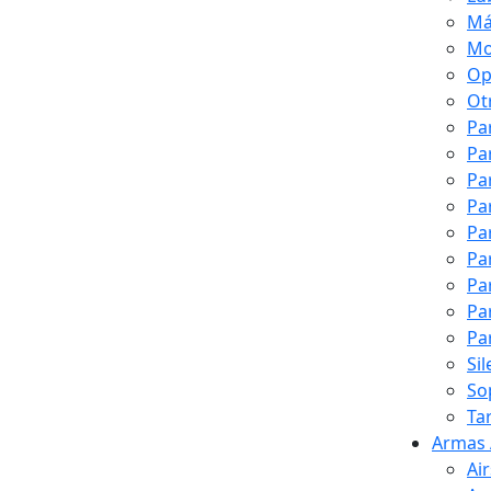
Má
Mo
Op
Ot
Pa
Pa
Pa
Pa
Pa
Pa
Pa
Pa
Pa
Si
So
Ta
Armas 
Ai