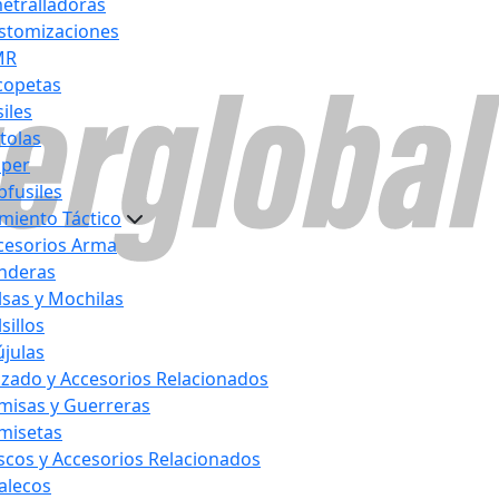
etralladoras
stomizaciones
MR
copetas
iles
stolas
iper
bfusiles
miento Táctico
cesorios Arma
nderas
lsas y Mochilas
sillos
újulas
lzado y Accesorios Relacionados
misas y Guerreras
misetas
scos y Accesorios Relacionados
alecos