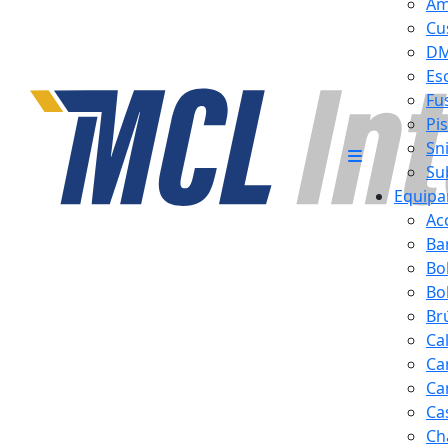
Am
Cu
D
Es
Fus
Pi
Sn
Su
Equipa
Ac
Ba
Bo
Bol
Br
Ca
Ca
Ca
Ca
Ch