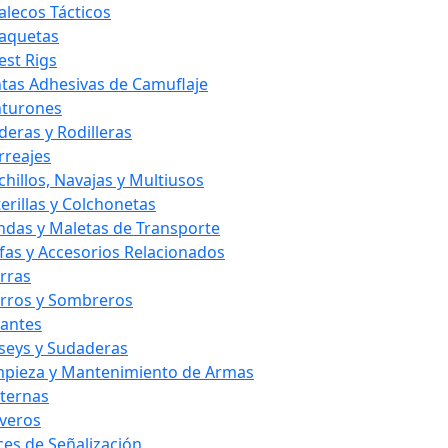
alecos Tácticos
aquetas
est Rigs
ntas Adhesivas de Camuflaje
nturones
deras y Rodilleras
rreajes
chillos, Navajas y Multiusos
terillas y Colchonetas
ndas y Maletas de Transporte
fas y Accesorios Relacionados
rras
rros y Sombreros
antes
rseys y Sudaderas
mpieza y Mantenimiento de Armas
nternas
averos
ces de Señalización