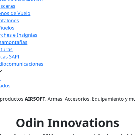
scaras
nos de Vuelo
ntalones
ñuelos
rches e Insignias
samontañas
nturas
acas SAPI
diocomunicaciones
s
ados
 productos
AIRSOFT
. Armas, Accesorios, Equipamiento y m
Odin Innovations