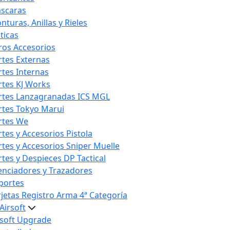
scaras
nturas, Anillas y Rieles
ticas
ros Accesorios
rtes Externas
rtes Internas
rtes KJ Works
rtes Lanzagranadas ICS MGL
rtes Tokyo Marui
rtes We
rtes y Accesorios Pistola
rtes y Accesorios Sniper Muelle
rtes y Despieces DP Tactical
lenciadores y Trazadores
portes
rjetas Registro Arma 4ª Categoría
Airsoft
rsoft Upgrade