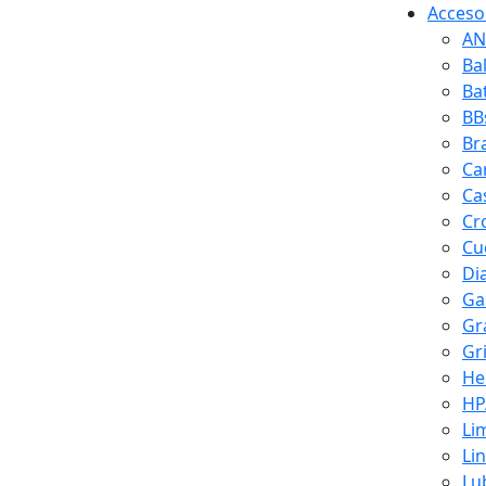
Accesor
AN
Ba
Ba
BB
Br
Ca
Ca
Cr
Cuc
Di
Ga
Gr
Gr
He
HP
Li
Li
Lu