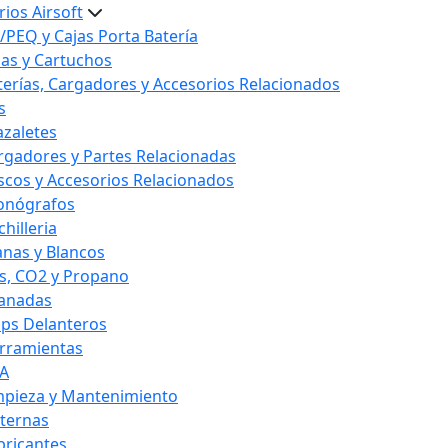
ios Airsoft
/PEQ y Cajas Porta Batería
las y Cartuchos
terías, Cargadores y Accesorios Relacionados
s
azaletes
rgadores y Partes Relacionadas
scos y Accesorios Relacionados
onógrafos
hilleria
anas y Blancos
s, CO2 y Propano
anadas
ips Delanteros
rramientas
A
mpieza y Mantenimiento
nternas
bricantes