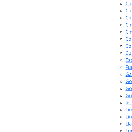
Ch
Ch
Ch
Ci
Ci
Co
Co
Cu
Es
Fu
Ga
Go
Go
Gu
Je
Li
Li
Ll
Lu