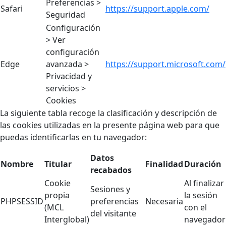
Preferencias >
Safari
https://support.apple.com/
Seguridad
Configuración
> Ver
configuración
Edge
avanzada >
https://support.microsoft.com/
Privacidad y
servicios >
Cookies
La siguiente tabla recoge la clasificación y descripción de
las cookies utilizadas en la presente página web para que
puedas identificarlas en tu navegador:
Datos
Nombre
Titular
Finalidad
Duración
recabados
Cookie
Al finalizar
Sesiones y
propia
la sesión
PHPSESSID
preferencias
Necesaria
(MCL
con el
del visitante
Interglobal)
navegador