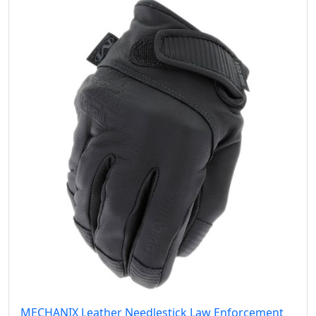
MECHANIX Leather Needlestick Law Enforcement