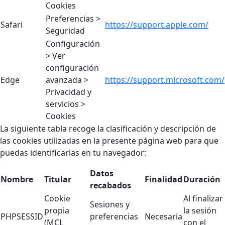
Cookies
Preferencias >
Safari
https://support.apple.com/
Seguridad
Configuración
> Ver
configuración
Edge
avanzada >
https://support.microsoft.com/
Privacidad y
servicios >
Cookies
La siguiente tabla recoge la clasificación y descripción de
las cookies utilizadas en la presente página web para que
puedas identificarlas en tu navegador:
Datos
Nombre
Titular
Finalidad
Duración
recabados
Cookie
Al finalizar
Sesiones y
propia
la sesión
PHPSESSID
preferencias
Necesaria
(MCL
con el