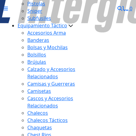
Pistolas
0
Sniper
Subfusiles
Equipamiento Táctico
Accesorios Arma
Banderas
Bolsas y Mochilas
Bolsillos
Brújulas
Calzado y Accesorios
Relacionados
Camisas y Guerreras
Camisetas
Cascos y Accesorios
Relacionados
Chalecos
Chalecos Tácticos
Chaquetas
Chest Rigs