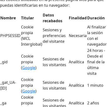
puedas identificarlas en tu navegador:
Datos
Nombre
Titular
Finalidad
Duración
recabados
Cookie
Al finalizar
Sesiones y
propia
la sesión
PHPSESSID
preferencias
Necesaria
(MCL
con el
del visitante
Interglobal)
navegador
24 horas -
Cookie
Desde el
Sesiones de
_gid
propia
Analítica
final de la
los visitantes
(
Google
)
última
visita
Cookie
_gat_UA-
Sesiones de
propia
Analítica
1 minuto
[ID]
los visitantes
(
Google
)
Cookie
Sesiones de
_ga
propia
Analítica
2 años
los visitantes