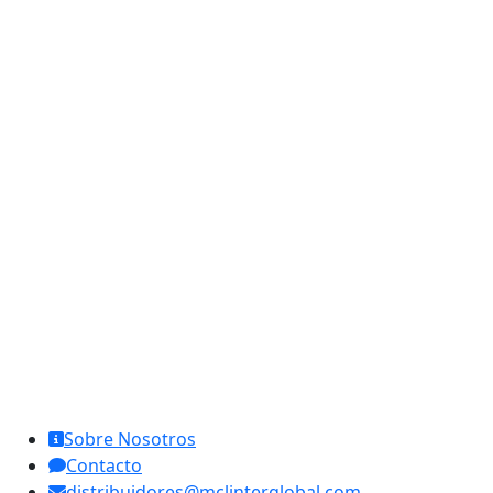
MCL Interglobal
Sobre Nosotros
Contacto
distribuidores@mclinterglobal.com