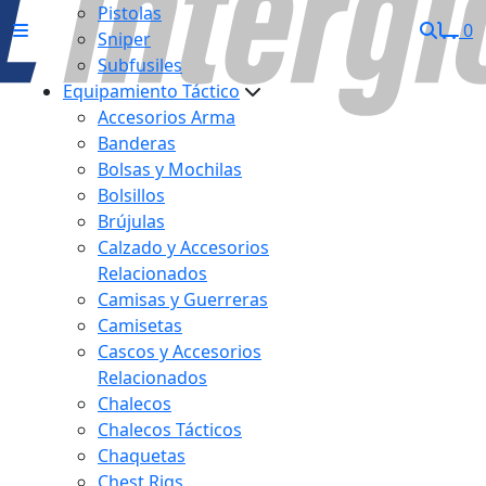
Pistolas
0
Sniper
Subfusiles
Equipamiento Táctico
Accesorios Arma
Banderas
Bolsas y Mochilas
Bolsillos
Brújulas
Calzado y Accesorios
Relacionados
Camisas y Guerreras
Camisetas
Cascos y Accesorios
Relacionados
Chalecos
Chalecos Tácticos
Chaquetas
Chest Rigs